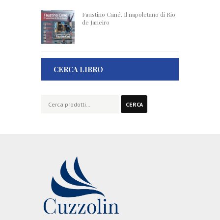
Faustino Cané. Il napoletano di Rio
de Janeiro
CERCA LIBRO
Cerca:
CERCA