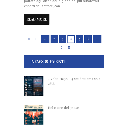
portato agli altari della gloria dai più autorevoli
esperti del settore, con
READ MORE
…
2
3
4
5
6
…
NEWS & EVENTI
4 Volte Napoli. 4 scudetti una sola
città.
Nel cuore del paese