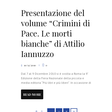
Presentazione del
volume “Crimini di
Pace. Le morti
bianche” di Attilio
Iannuzzo
10/12/2010
0
Dal 7 al 9 Dicembre 2010 si è svolta a Roma la 9′
Edizione della Fiera Nazionale della piccola e
media editoria “Più libri e più liberi”. In occasione di
READ MORE
…
7
8
9