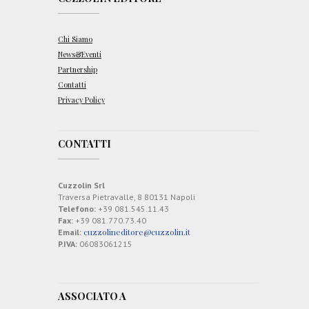
Chi Siamo
News&Eventi
Partnership
Contatti
Privacy Policy
CONTATTI
Cuzzolin Srl
Traversa Pietravalle, 8 80131 Napoli
Telefono:
+39 081.545.11.43
Fax:
+39 081.770.73.40
cuzzolineditore@cuzzolin.it
Email:
P.IVA:
06083061215
ASSOCIATO A