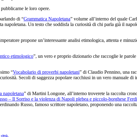
 pubblicarne le loro opere.
parlando di “
Grammatica Napoletana
” volume all’interno del quale Car
rlata napoletana. Un testo che soddisfa la curiosità di chi parla già il n
mperatore propone un’interessante analisi etimologica, attenta e minuzios
ntico etimologico
”, un vero e proprio dizionario che raccoglie le parole n
ssimo “
Vocabolario di proverbi napoletani
” di Claudio Pennino, una racc
e curiosità. Secoli di saggezza popolare racchiusi in un vero manuale di
ra napoletana
” di Martini Longone, all’interno troverete la raccolta crono
so – Il Sorriso e la violenza di Napoli plebea e piccolo-borghese Fer
Ferdinando Russo, famoso scrittore napoletano, proponendo una raccolta
 città.