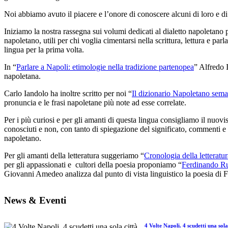
Noi abbiamo avuto il piacere e l’onore di conoscere alcuni di loro e di
Iniziamo la nostra rassegna sui volumi dedicati al dialetto napoletano 
napoletano, utili per chi voglia cimentarsi nella scrittura, lettura e pa
lingua per la prima volta.
In “
Parlare a Napoli: etimologie nella tradizione partenopea
” Alfredo I
napoletana.
Carlo Iandolo ha inoltre scritto per noi “
Il dizionario Napoletano sema
pronuncia e le frasi napoletane più note ad esse correlate.
Per i più curiosi e per gli amanti di questa lingua consigliamo il nuovi
conosciuti e non, con tanto di spiegazione del significato, commenti 
napoletano.
Per gli amanti della letteratura suggeriamo “
Cronologia della letteratu
per gli appassionati e cultori della poesia proponiamo “
Ferdinando Rus
Giovanni Amedeo analizza dal punto di vista linguistico la poesia di 
News & Eventi
4 Volte Napoli. 4 scudetti una sola