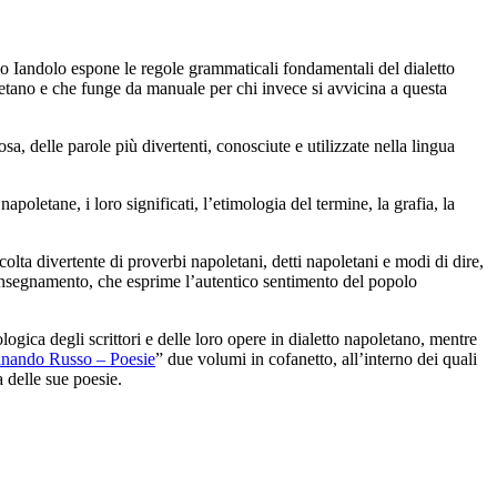
lo Iandolo espone le regole grammaticali fondamentali del dialetto
apoletano e che funge da manuale per chi invece si avvicina a questa
a, delle parole più divertenti, conosciute e utilizzate nella lingua
apoletane, i loro significati, l’etimologia del termine, la grafia, la
olta divertente di proverbi napoletani, detti napoletani e modi di dire,
 insegnamento, che esprime l’autentico sentimento del popolo
logica degli scrittori e delle loro opere in dialetto napoletano, mentre
dinando Russo – Poesie
” due volumi in cofanetto, all’interno dei quali
 delle sue poesie.