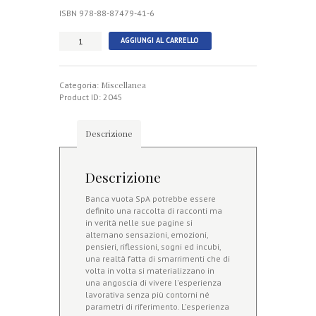
ISBN 978-88-87479-41-6
Banca
AGGIUNGI AL CARRELLO
Vuota
SpA
quantità
Miscellanea
Categoria:
Product ID:
2045
Descrizione
Descrizione
Banca vuota SpA potrebbe essere
definito una raccolta di racconti ma
in verità nelle sue pagine si
alternano sensazioni, emozioni,
pensieri, riflessioni, sogni ed incubi,
una realtà fatta di smarrimenti che di
volta in volta si materializzano in
una angoscia di vivere l'esperienza
lavorativa senza più contorni né
parametri di riferimento. L'esperienza