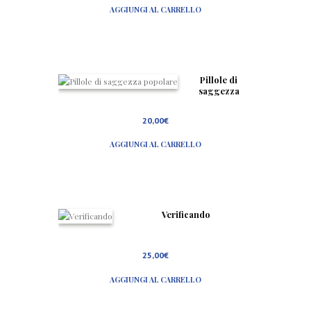
e
AGGIUNGI AL CARRELLO
m
p
o
d
e
l
Pillole di
C
saggezza
o
popolare
r
o
20,00
€
n
a
AGGIUNGI AL CARRELLO
v
i
r
u
s
Verificando
25,00
€
AGGIUNGI AL CARRELLO