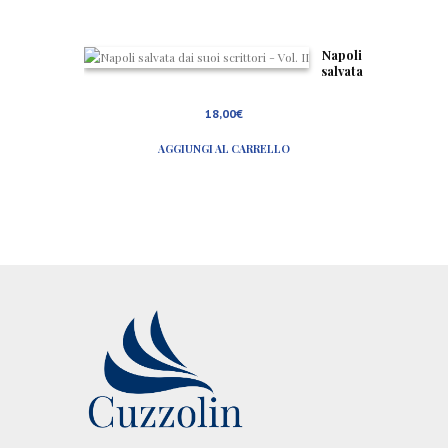
Napoli
salvata
dai
suoi
18,00
€
scritto
ri –
AGGIUNGI AL CARRELLO
Vol. II