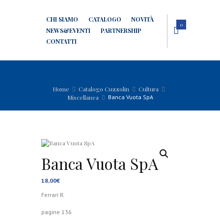
CHI SIAMO
CATALOGO
NOVITÀ
0
NEWS&EVENTI
PARTNERSHIP
CONTATTI
Home
Catalogo Cuzzolin
Cultura
Miscellanea
Banca Vuota SpA
Banca Vuota SpA
18,00
€
Ferrari R.
pagine 136