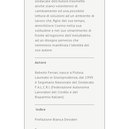
sindacale dell'Autore trasmette
anche slanci volenterosi di
cambiamento ed una possibile
lettura di soluzioni ad un ambiente di
lavoro che, figlio del suo tempo,
annichilisce l'uomo nella sua
solitudine e nel suo smarrimento di
fronte all'egoismo dell'ineluttabile,
ad un disegno perverso che
nemmeno manifesta l'identità del
suo autore.
Autore
Roberto Ferrari, nasce a Pistoia.
Laureato in Giurisprudenza, dal 1999
è Segretario Nazionale del Sindacato
F.A.L.C.R.I. (Federazione Autonoma
Lavoratori del Credito e del
Risparmio Italiani).
Indice
Prefazione Bianca Desideri