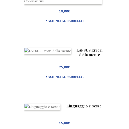
s
i
18,00
€
l
i
AGGIUNGI AL CARRELLO
e
n
z
a
e
F
u
LAPSUS Errori
t
della mente
u
r
25,00
€
o
.
S
AGGIUNGI AL CARRELLO
c
r
i
t
t
o
Linguaggio e Sesso
r
i
a
l
15,00
€
t