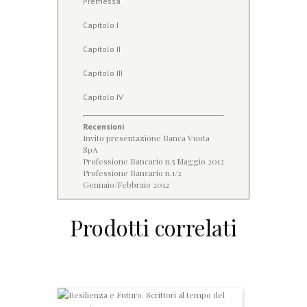
Premessa
Capitolo I
Capitolo II
Capitolo III
Capitolo IV
Recensioni
Invito presentazione Banca Vuota
SpA
Professione Bancario n.5 Maggio 2012
Professione Bancario n.1/2
Gennaio/Febbraio 2012
Prodotti correlati
R
e