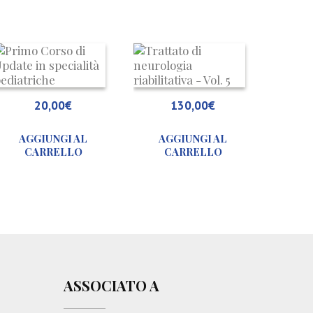
P
T
r
r
i
a
m
t
20,00
€
130,00
€
o
t
C
a
AGGIUNGI AL
AGGIUNGI AL
o
t
CARRELLO
CARRELLO
r
o
s
d
o
i
d
n
i
e
U
u
p
r
d
o
ASSOCIATO A
a
l
t
o