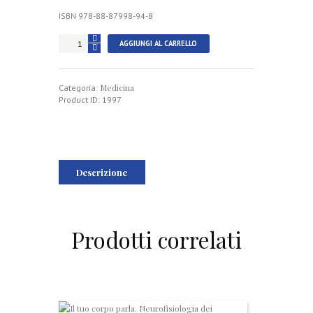
ISBN 978-88-87998-94-8
Manuale
AGGIUNGI AL CARRELLO
di
terapia
psicomotoria
Medicina
dell’età
Categoria:
evolutiva
Product ID:
1997
quantità
Descrizione
Prodotti correlati
I