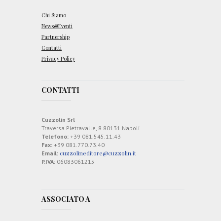
Chi Siamo
News&Eventi
Partnership
Contatti
Privacy Policy
CONTATTI
Cuzzolin Srl
Traversa Pietravalle, 8 80131 Napoli
Telefono:
+39 081.545.11.43
Fax:
+39 081.770.73.40
cuzzolineditore@cuzzolin.it
Email:
P.IVA:
06083061215
ASSOCIATO A