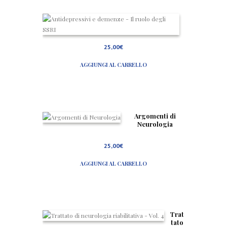
A
n
t
i
25,00
€
d
e
AGGIUNGI AL CARRELLO
p
r
e
s
s
i
v
Argomenti di
i
Neurologia
e
d
25,00
€
e
m
e
AGGIUNGI AL CARRELLO
n
z
e
–
I
l
Trat
r
tato