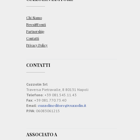
Chi Siamo
News&Eventi
Partnership
Contatti
Privacy Policy
CONTATTI
Cuzzolin Srl
Traversa Pietravalle, 8 80131 Napoli
Telefono:
+39 081.545.11.43
Fax:
+39 081.770.73.40
cuzzolineditore@cuzzolin.it
Email:
P.IVA:
06083061215
ASSOCIATO A