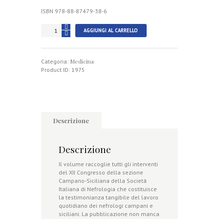
ISBN 978-88-87479-38-6
Nefrologia
AGGIUNGI AL CARRELLO
tra
passato
presente
Medicina
e
Categoria:
futuro
Product ID:
1975
quantità
Descrizione
Descrizione
Il volume raccoglie tutti gli interventi
del XII Congresso della sezione
Campano-Siciliana della Società
Italiana di Nefrologia che costituisce
la testimonianza tangibile del lavoro
quotidiano dei nefrologi campani e
siciliani. La pubblicazione non manca