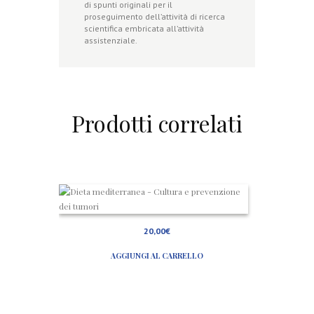
di spunti originali per il
proseguimento dell’attività di ricerca
scientifica embricata all’attività
assistenziale.
Prodotti correlati
D
i
e
t
20,00
€
a
m
AGGIUNGI AL CARRELLO
e
d
i
t
e
r