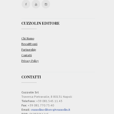
CUZZOLIN EDITORE
Chi Siamo
News&Eventi
Partnership
Contatti
Privacy Policy
CONTATTI
Cuzzolin Srl
Traversa Pietravalle, 8 80131 Napoli
Telefono:
+39 081.545.11.43
Fax:
+39 081.770.73.40
cuzzolineditore@cuzzolin.it
Email:
P.IVA:
06083061215