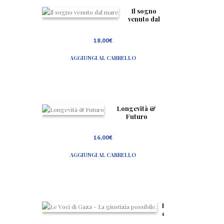
Il sogno
venuto dal
mare
18,00
€
AGGIUNGI AL CARRELLO
Longevità &
Futuro
16,00
€
AGGIUNGI AL CARRELLO
L
e
V