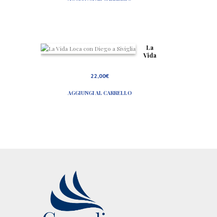
l
er
e
a
.
it
ali
an
o,
La
er
Vida
a
Loca
na
con
22,00
€
p
Diego
ul
a
it
AGGIUNGI AL CARRELLO
Sivigl
an
ia
o