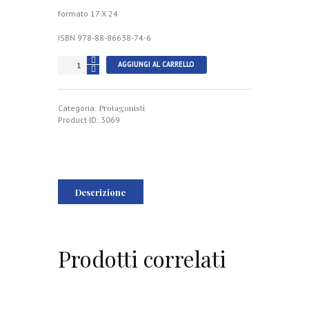
formato 17 X 24
ISBN 978-88-86638-74-6
ABUSO
AGGIUNGI AL CARRELLO
E
TESTIMONIANZE
NEL
Protagonisti
MINORE
Categoria:
quantità
Product ID:
3069
Descrizione
Prodotti correlati