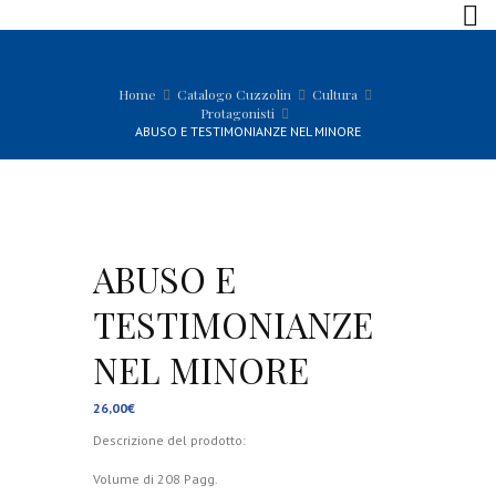
Home
Catalogo Cuzzolin
Cultura
Protagonisti
ABUSO E TESTIMONIANZE NEL MINORE
ABUSO E
TESTIMONIANZE
NEL MINORE
26,00
€
Descrizione del prodotto:
Volume di 208 Pagg.