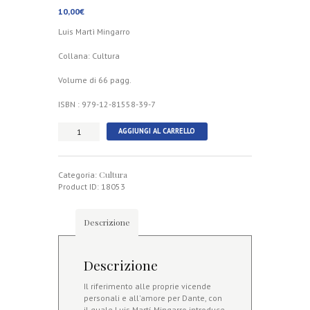
10,00
€
Luis Martì Mingarro
Collana: Cultura
Volume di 66 pagg.
ISBN : 979-12-81558-39-7
Alcune
AGGIUNGI AL CARRELLO
scintille
giuridiche
ne
Cultura
La
Categoria:
Divina
Product ID:
18053
Commedia
quantità
Descrizione
Descrizione
Il riferimento alle proprie vicende
personali e all'amore per Dante, con
il quale Luis Martí Mingarro introduce