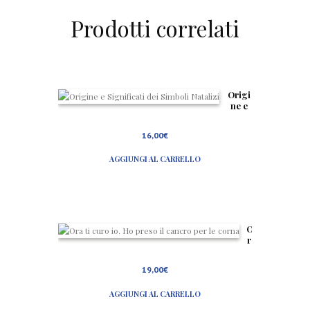
Prodotti correlati
Origi
ne e
Signif
icati
16,00
€
dei
Simb
AGGIUNGI AL CARRELLO
oli
Natali
zi
O
r
a
t
19,00
€
i
c
AGGIUNGI AL CARRELLO
u
r