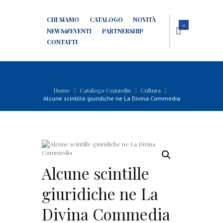
CHI SIAMO
CATALOGO
NOVITÀ
0
NEWS&EVENTI
PARTNERSHIP
CONTATTI
Home
Catalogo Cuzzolin
Cultura
Alcune scintille giuridiche ne La Divina Commedia
Alcune scintille
giuridiche ne La
Divina Commedia