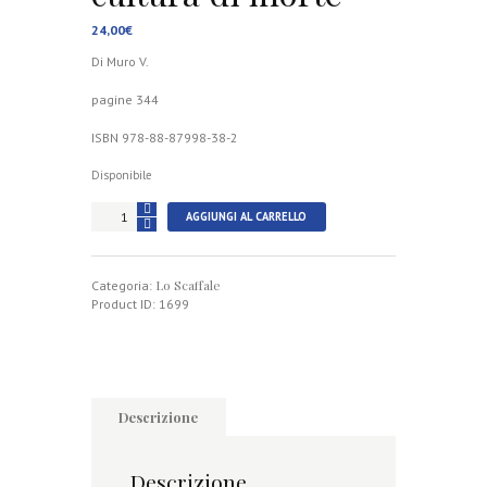
24,00
€
Di Muro V.
pagine 344
ISBN 978-88-87998-38-2
Disponibile
La
AGGIUNGI AL CARRELLO
società
moderna
tra
Lo Scaffale
cultura
Categoria:
di
Product ID:
1699
vita
e
cultura
di
morte
quantità
Descrizione
Descrizione