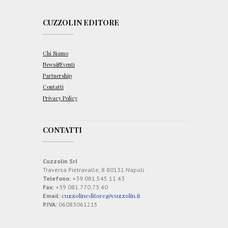
CUZZOLIN EDITORE
Chi Siamo
News&Eventi
Partnership
Contatti
Privacy Policy
CONTATTI
Cuzzolin Srl
Traversa Pietravalle, 8 80131 Napoli
Telefono:
+39 081.545.11.43
Fax:
+39 081.770.73.40
cuzzolineditore@cuzzolin.it
Email:
P.IVA:
06083061215