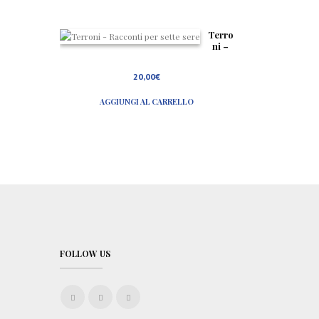
Terro
ni –
Racco
nti
20,00
€
per
sette
AGGIUNGI AL CARRELLO
sere
FOLLOW US