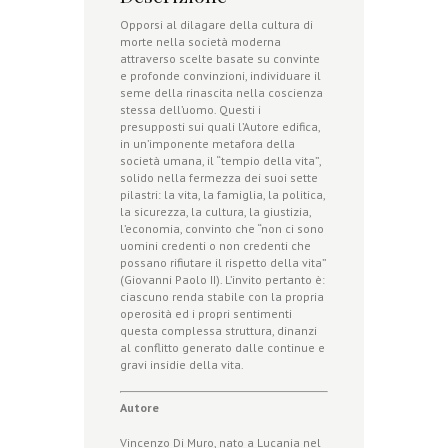
Opporsi al dilagare della cultura di
morte nella società moderna
attraverso scelte basate su convinte
e profonde convinzioni, individuare il
seme della rinascita nella coscienza
stessa dell’uomo. Questi i
presupposti sui quali l’Autore edifica,
in un’imponente metafora della
società umana, il “tempio della vita”,
solido nella fermezza dei suoi sette
pilastri: la vita, la famiglia, la politica,
la sicurezza, la cultura, la giustizia,
l’economia, convinto che “non ci sono
uomini credenti o non credenti che
possano rifiutare il rispetto della vita”
(Giovanni Paolo II). L’invito pertanto è:
ciascuno renda stabile con la propria
operosità ed i propri sentimenti
questa complessa struttura, dinanzi
al conflitto generato dalle continue e
gravi insidie della vita.
Autore
Vincenzo Di Muro, nato a Lucania nel