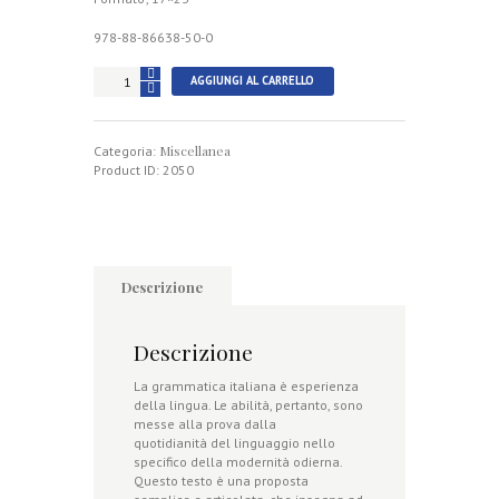
978-88-86638-50-0
L'esperienza
AGGIUNGI AL CARRELLO
della
grammatica
quantità
Miscellanea
Categoria:
Product ID:
2050
Descrizione
Descrizione
La grammatica italiana è esperienza
della lingua. Le abilità, pertanto, sono
messe alla prova dalla
quotidianità del linguaggio nello
specifico della modernità odierna.
Questo testo è una proposta