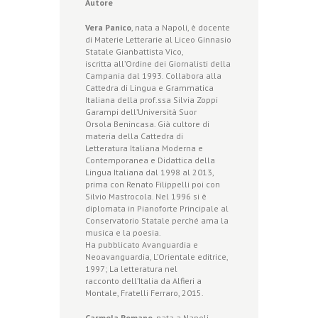
Autore
Vera Panico
, nata a Napoli, è docente
di Materie Letterarie al Liceo Ginnasio
Statale Gianbattista Vico,
iscritta all’Ordine dei Giornalisti della
Campania dal 1993. Collabora alla
Cattedra di Lingua e Grammatica
Italiana della prof.ssa Silvia Zoppi
Garampi dell’Università Suor
Orsola Benincasa. Già cultore di
materia della Cattedra di
Letteratura Italiana Moderna e
Contemporanea e Didattica della
Lingua Italiana dal 1998 al 2013,
prima con Renato Filippelli poi con
Silvio Mastrocola. Nel 1996 si è
diplomata in Pianoforte Principale al
Conservatorio Statale perché ama la
musica e la poesia.
Ha pubblicato Avanguardia e
Neoavanguardia, L’Orientale editrice,
1997; La letteratura nel
racconto dell’Italia da Alfieri a
Montale, Fratelli Ferraro, 2015.
Carmela Romano
, nata a Napoli,