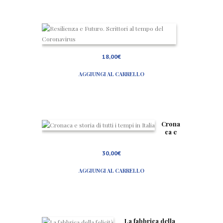
R
e
s
i
18,00
€
l
i
AGGIUNGI AL CARRELLO
e
n
z
a
e
F
u
Crona
t
ca e
u
storia
r
di tutti
30,00
€
o
i tempi
.
in
S
AGGIUNGI AL CARRELLO
Italia
c
r
i
t
t
o
La fabbrica della