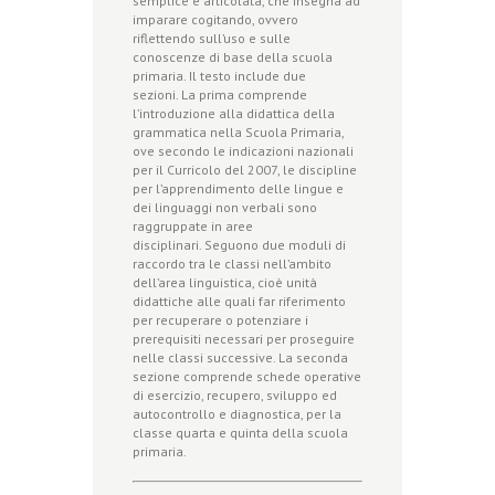
semplice e articolata, che insegna ad
imparare cogitando, ovvero
riflettendo sull’uso e sulle
conoscenze di base della scuola
primaria. Il testo include due
sezioni. La prima comprende
l’introduzione alla didattica della
grammatica nella Scuola Primaria,
ove secondo le indicazioni nazionali
per il Curricolo del 2007, le discipline
per l’apprendimento delle lingue e
dei linguaggi non verbali sono
raggruppate in aree
disciplinari. Seguono due moduli di
raccordo tra le classi nell’ambito
dell’area linguistica, cioè unità
didattiche alle quali far riferimento
per recuperare o potenziare i
prerequisiti necessari per proseguire
nelle classi successive. La seconda
sezione comprende schede operative
di esercizio, recupero, sviluppo ed
autocontrollo e diagnostica, per la
classe quarta e quinta della scuola
primaria.