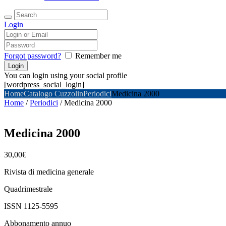
Login
Forgot password?
Remember me
You can login using your social profile
[wordpress_social_login]
Home
Catalogo Cuzzolin
Periodici
Medicina 2000
Home
/
Periodici
/ Medicina 2000
Medicina 2000
30,00
€
Rivista di medicina generale
Quadrimestrale
ISSN 1125-5595
Abbonamento annuo