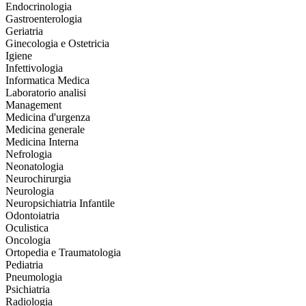
Endocrinologia
Gastroenterologia
Geriatria
Ginecologia e Ostetricia
Igiene
Infettivologia
Informatica Medica
Laboratorio analisi
Management
Medicina d'urgenza
Medicina generale
Medicina Interna
Nefrologia
Neonatologia
Neurochirurgia
Neurologia
Neuropsichiatria Infantile
Odontoiatria
Oculistica
Oncologia
Ortopedia e Traumatologia
Pediatria
Pneumologia
Psichiatria
Radiologia