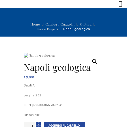
Home
Catalogo Cuzzolin
Cultura
Pari e Dispari
Napoli geologica
Napoli geologica
19,00
€
Baldi A.
pagine 232
ISBN 978-88-86638-21-0
Disponibile
Napoli
AGGIUNGI AL CARRELLO