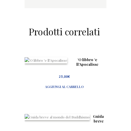
Prodotti correlati
‘O libbro ‘e
ll’Apocalisse
23,00
€
AGGIUNGI AL CARRELLO
Guida
breve
al
mond