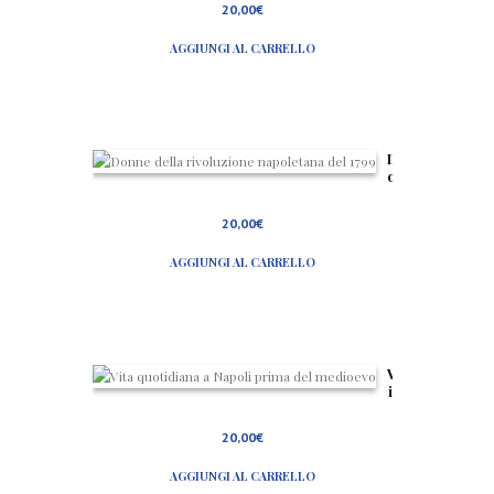
20,00
€
o del
Budd
AGGIUNGI AL CARRELLO
hismo
D
o
n
n
20,00
€
e
d
AGGIUNGI AL CARRELLO
e
l
l
a
r
i
v
V
o
i
l
t
u
a
20,00
€
z
q
i
u
o
AGGIUNGI AL CARRELLO
o
n