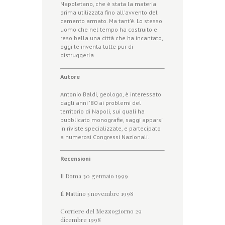
Napoletano, che è stata la materia
prima utilizzata fino all'avvento del
cemento armato. Ma tant'è. Lo stesso
uomo che nel tempo ha costruito e
reso bella una città che ha incantato,
oggi le inventa tutte pur di
distruggerla.
Autore
Antonio Baldi, geologo, è interessato
dagli anni '80 ai problemi del
territorio di Napoli, sui quali ha
pubblicato monografie, saggi apparsi
in riviste specializzate, e partecipato
a numerosi Congressi Nazionali.
Recensioni
Il Roma 30 gennaio 1999
Il Mattino 5 novembre 1998
Corriere del Mezzogiorno 29
dicembre 1998