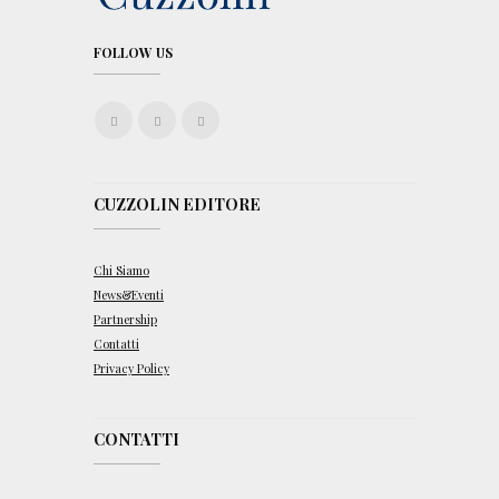
v
o
FOLLOW US
CUZZOLIN EDITORE
Chi Siamo
News&Eventi
Partnership
Contatti
Privacy Policy
CONTATTI