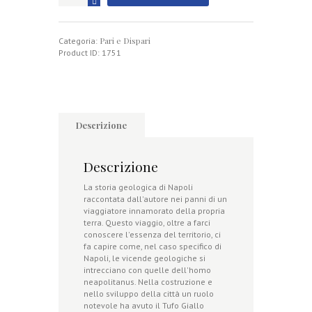
geologica
quantità
Pari e Dispari
Categoria:
Product ID:
1751
Descrizione
Descrizione
La storia geologica di Napoli
raccontata dall'autore nei panni di un
viaggiatore innamorato della propria
terra. Questo viaggio, oltre a farci
conoscere l'essenza del territorio, ci
fa capire come, nel caso specifico di
Napoli, le vicende geologiche si
intrecciano con quelle dell'homo
neapolitanus. Nella costruzione e
nello sviluppo della città un ruolo
notevole ha avuto il Tufo Giallo