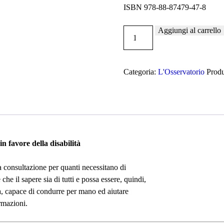
ISBN 978-88-87479-47-8
Aggiungi al carrello
Noi
diversamente
uguali
quantità
Categoria:
L'Osservatorio
Prod
in favore della disabilità
 consultazione per quanti necessitano di
 che il sapere sia di tutti e possa essere, quindi,
ata, capace di condurre per mano ed aiutare
rmazioni.