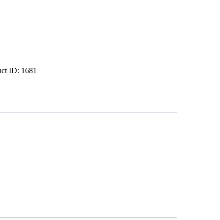
uct ID:
1681