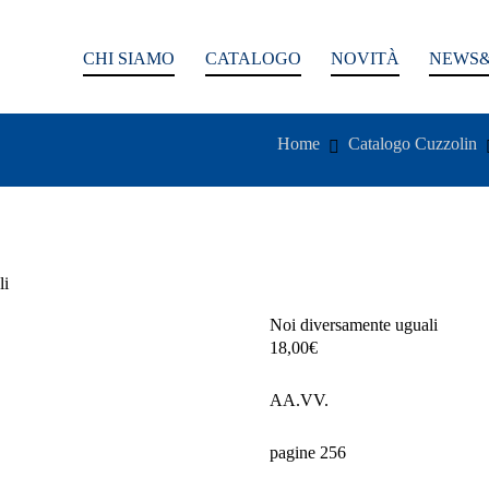
CHI SIAMO
CATALOGO
NOVITÀ
NEWS&
Home
Catalogo Cuzzolin
li
Noi diversamente uguali
18,00
€
AA.VV.
pagine 256