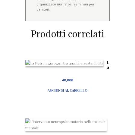
organizzato numerosi seminari per
genitori.
Prodotti correlati
L
a
N
ef
40,00
€
r
o
AGGIUNGI AL CARRELLO
l
o
g
ia
o
g
g
L
i:
’
tr
i
a