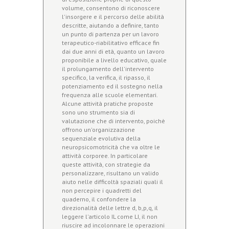
volume, consentono di riconoscere
l'insorgere e il percorso delle abilità
descritte, aiutando a definire, tanto
un punto di partenza per un lavoro
terapeutico-riabilitativo efficace fin
dai due anni di età, quanto un lavoro
proponibile a livello educativo, quale
il prolungamento dell'intervento
specifico, la verifica, il ripasso, il
potenziamento ed il sostegno nella
frequenza alle scuole elementari.
Alcune attività pratiche proposte
sono uno strumento sia di
valutazione che di intervento, poichè
offrono un'organizzazione
sequenziale evolutiva della
neuropsicomotricità che va oltre le
attività corporee. In particolare
queste attività, con strategie da
personalizzare, risultano un valido
aiuto nelle difficoltà spaziali quali il
non percepire i quadretti del
quaderno, il confondere la
direzionalità delle lettre d, b,p,q, il
leggere l'articolo IL come LI, il non
riuscire ad incolonnare le operazioni