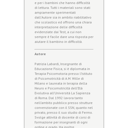
e per i bambini che hanno difficoltà
di lettura. Tutti i materiali sono stati
ampiamente sperimentati
dall'Autore sia in ambito riabilitativo
che scolastico ed offrono una chiara
interpretazione delle difficoltà
evidenziate dai Test, a cui non
sempre è facile dare una risposta per
aiutare il bambino in difficoltà.
Autore
Patrizia Labardi, Insegnante di
Educazione Fisica, si è diplomata in
Terapia Psicomotoria presso l’Istituto
di Psicomotricità di A.M. Wille di
Milano e laureata in terapia della
Neuro e Psicomotricità dell’Età
Evolutiva all’Università La Sapienza
di Roma. Dal 1992 lavora tanto
nell’ambito pubblico presso strutture
convenzionate con il SSN, quanto nel
privato, presso il suo studio di Fermo.
Svolge attività di docente di corsi di
formazione per insegnanti di ogni
ordine e grado. Ha inoltre