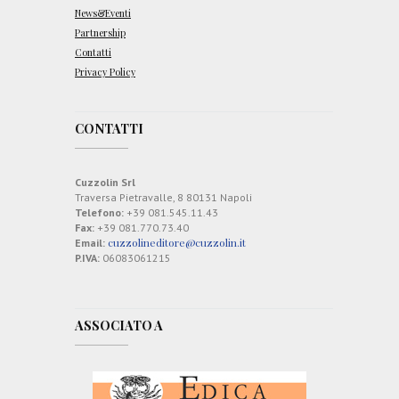
News&Eventi
Partnership
Contatti
Privacy Policy
CONTATTI
Cuzzolin Srl
Traversa Pietravalle, 8 80131 Napoli
Telefono:
+39 081.545.11.43
Fax:
+39 081.770.73.40
cuzzolineditore@cuzzolin.it
Email:
P.IVA:
06083061215
ASSOCIATO A