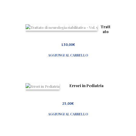
l
l
a
m
a
l
Tratt
a
ato
t
di
t
neur
i
130,00
€
ologi
a
a
m
AGGIUNGI AL CARRELLO
riabil
e
itativ
n
a –
t
Vol. 5
a
l
e
Errori in Pediatria
25,00
€
AGGIUNGI AL CARRELLO