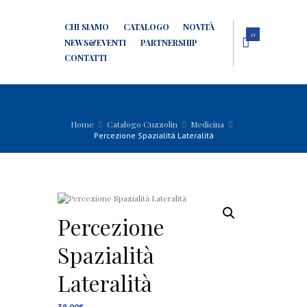
CHI SIAMO
CATALOGO
NOVITÀ
0
NEWS&EVENTI
PARTNERSHIP
CONTATTI
Home
Catalogo Cuzzolin
Medicina
Percezione Spazialità Lateralità
Percezione
Spazialità
Lateralità
38,00
€