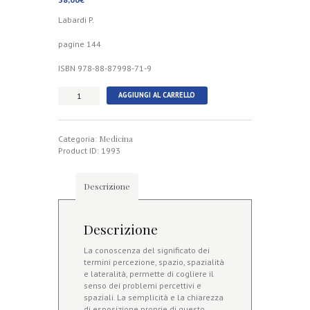
Labardi P.
pagine 144
ISBN 978-88-87998-71-9
Percezione
AGGIUNGI AL CARRELLO
Spazialità
Lateralità
quantità
Medicina
Categoria:
Product ID:
1993
Descrizione
Descrizione
La conoscenza del significato dei
termini percezione, spazio, spazialità
e lateralità, permette di cogliere il
senso dei problemi percettivi e
spaziali. La semplicità e la chiarezza
di esposizione proprie di questo