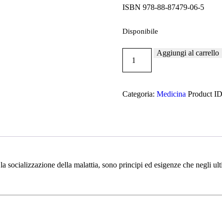
ISBN 978-88-87479-06-5
Disponibile
Aggiungi al carrello
Primo
approccio
al
paziente
Categoria:
Medicina
Product I
oncologico
quantità
 la socializzazione della malattia, sono principi ed esigenze che negli ul