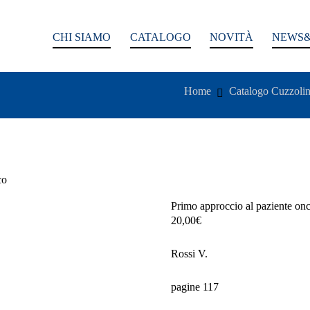
CHI SIAMO
CATALOGO
NOVITÀ
NEWS&
Home
Catalogo Cuzzoli
co
Primo approccio al paziente on
20,00
€
Rossi V.
pagine 117