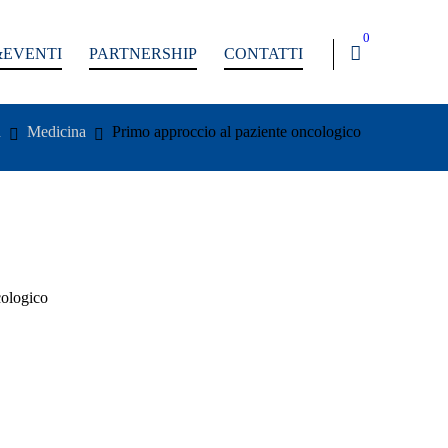
0
EVENTI
PARTNERSHIP
CONTATTI
n
Medicina
Primo approccio al paziente oncologico
cologico