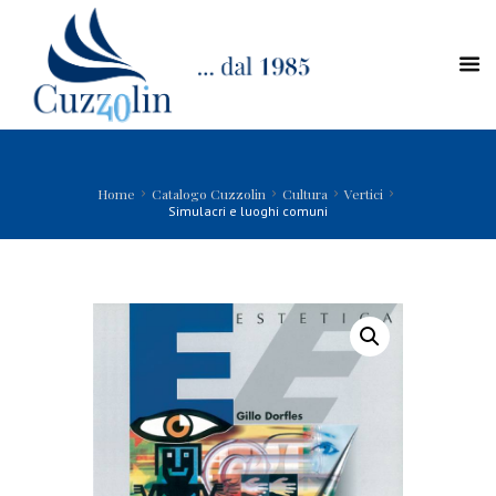
Home
Catalogo Cuzzolin
Cultura
Vertici
Simulacri e luoghi comuni