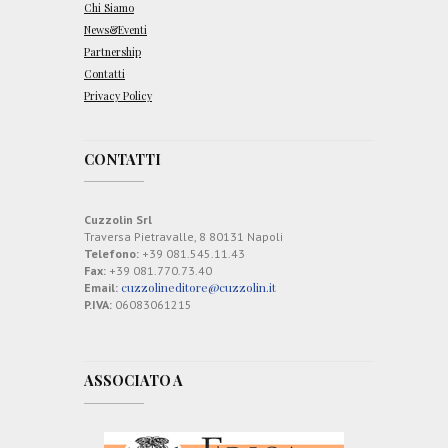
Chi Siamo
News&Eventi
Partnership
Contatti
Privacy Policy
CONTATTI
Cuzzolin Srl
Traversa Pietravalle, 8 80131 Napoli
Telefono:
+39 081.545.11.43
Fax:
+39 081.770.73.40
cuzzolineditore@cuzzolin.it
Email:
P.IVA:
06083061215
ASSOCIATO A