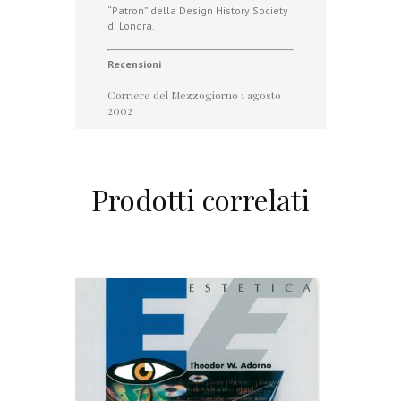
“Patron” della Design History Society
di Londra.
Recensioni
Corriere del Mezzogiorno 1 agosto
200
2
Prodotti correlati
L
a
m
u
s
i
c
a
,