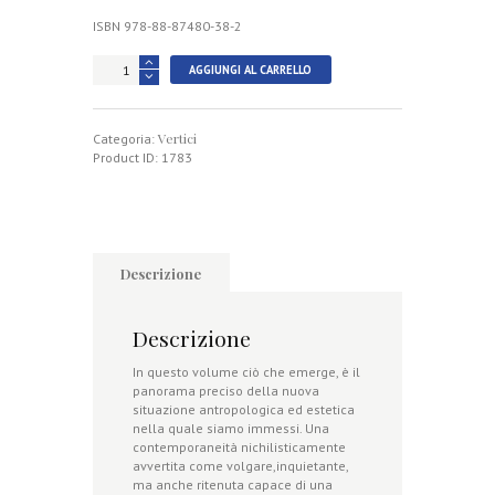
ISBN 978-88-87480-38-2
Simulacri
AGGIUNGI AL CARRELLO
e
luoghi
comuni
Vertici
quantità
Categoria:
Product ID:
1783
Descrizione
Descrizione
In questo volume ciò che emerge, è il
panorama preciso della nuova
situazione antropologica ed estetica
nella quale siamo immessi. Una
contemporaneità nichilisticamente
avvertita come volgare,inquietante,
ma anche ritenuta capace di una