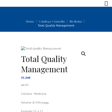
Home
Catalogo Cuzzolin
Medicina
Total Quality Management
Total Quality
Management
35,00
€
AA.VV.
Collana : Medicina
Volume di 544 pagg.
Formato 15 x 21