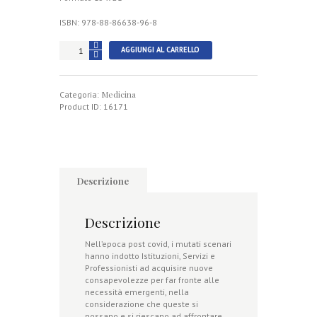
ISBN: 978-88-86638-96-8
Total
AGGIUNGI AL CARRELLO
Quality
Management
quantità
Medicina
Categoria:
Product ID:
16171
Descrizione
Descrizione
Nell’epoca post covid, i mutati scenari
hanno indotto Istituzioni, Servizi e
Professionisti ad acquisire nuove
consapevolezze per far fronte alle
necessità emergenti, nella
considerazione che queste si
possano e si riescano ad affrontare