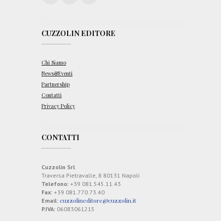
CUZZOLIN EDITORE
Chi Siamo
News&Eventi
Partnership
Contatti
Privacy Policy
CONTATTI
Cuzzolin Srl
Traversa Pietravalle, 8 80131 Napoli
Telefono:
+39 081.545.11.43
Fax:
+39 081.770.73.40
cuzzolineditore@cuzzolin.it
Email:
P.IVA:
06083061215