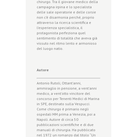
chirurgo. Tra il giovane medico della
campagna irpina e lo specialista
delle sale operatorie e delle corsie
non c’è disarmonia perché, proprio
attraverso la ricerca scientifica e
l’esperienza specialistica, il
protagonista perfeziona quel
sentimento di totalità che aveva già
vissuto nel ritmo lento e armonioso
del luogo natio.
Autore
Antonio Rutoli, Ottant'anni,
ammiraglio in pensione, a vent'anni
medico, a vent'otto vincitore del
concorso per Tenenti Medici di Marina
in SPE, destinato sulla Vespucci.
Come chirurgo è primario negli
ospedali MM prima a Venezia, poi a
Napoli. Autore di circa 50
pubblicazioni scientifiche e di due
manuali di chirurgia. Ha pubblicato
nel 1972 un romanzo dal titolo “Un