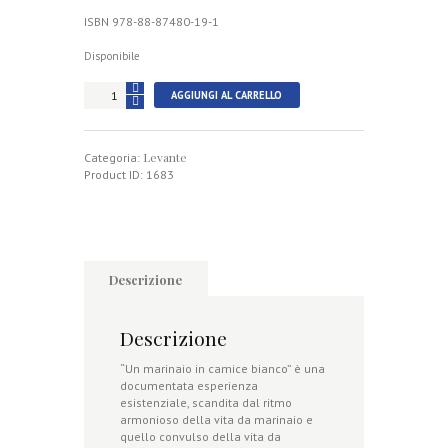
ISBN 978-88-87480-19-1
Disponibile
Un
AGGIUNGI AL CARRELLO
marinaio
in
camice
Levante
bianco
Categoria:
quantità
Product ID:
1683
Descrizione
Descrizione
“Un marinaio in camice bianco” è una
documentata esperienza
esistenziale, scandita dal ritmo
armonioso della vita da marinaio e
quello convulso della vita da