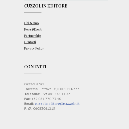
CUZZOLIN EDITORE
Chi Siamo
News&Eventi
Partnership
Contatti
Privacy Policy
CONTATTI
Cuzzolin Srl
Traversa Pietravalle, 8 80131 Napoli
Telefono:
+39 081.545.11.43
Fax:
+39 081.770.73.40
cuzzolineditore@cuzzolin.it
Email:
P.IVA:
06083061215