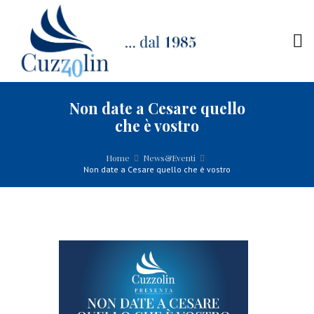
Non date a Cesare quello
che è vostro
Home
News&Eventi
Non date a Cesare quello che è vostro