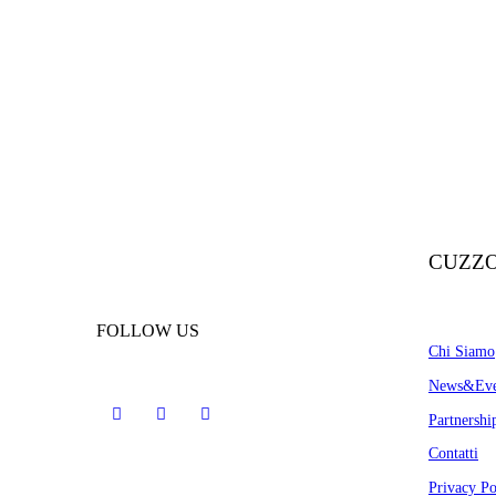
CUZZO
FOLLOW US
Chi Siamo
News&Eve
Partnershi
Contatti
Privacy Po