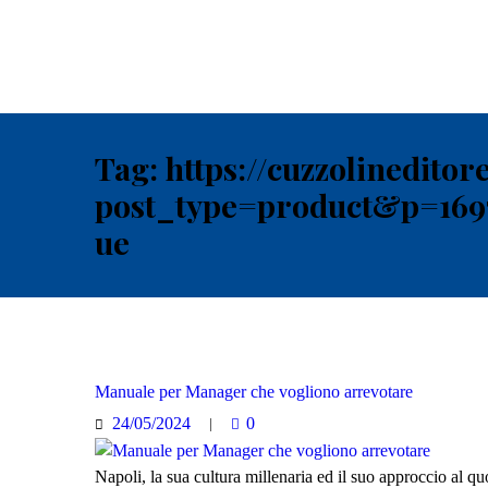
Tag: https://cuzzolineditore
post_type=product&p=16
ue
Manuale per Manager che vogliono arrevotare
24/05/2024
0
Napoli, la sua cultura millenaria ed il suo approccio al 