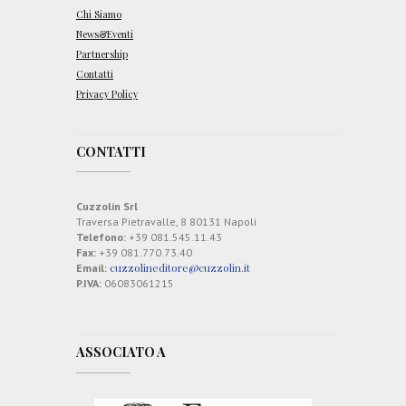
d
e
Chi Siamo
i
News&Eventi
t
Partnership
u
m
Contatti
o
Privacy Policy
r
i
CONTATTI
Cuzzolin Srl
Traversa Pietravalle, 8 80131 Napoli
Telefono:
+39 081.545.11.43
Fax:
+39 081.770.73.40
cuzzolineditore@cuzzolin.it
Email:
P.IVA:
06083061215
ASSOCIATO A