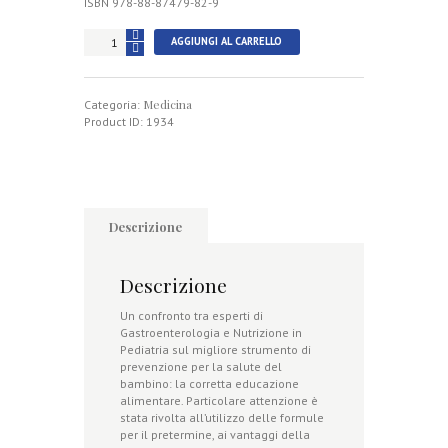
ISBN 978-88-87479-82-9
2°
AGGIUNGI AL CARRELLO
Confronto
Interdisciplinare
in
Medicina
Pediatria
Categoria:
2014
Product ID:
1934
quantità
Descrizione
Descrizione
Un confronto tra esperti di
Gastroenterologia e Nutrizione in
Pediatria sul migliore strumento di
prevenzione per la salute del
bambino: la corretta educazione
alimentare. Particolare attenzione è
stata rivolta all’utilizzo delle formule
per il pretermine, ai vantaggi della