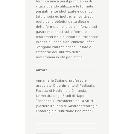
formula unica per il primo anno di
vita, a quando utilizzare le formule
parzialmente idrolizzate e quando i
latti di soia ed inoltre, le novità sul
ruolo dei probiotici, della dieta e
delle formule nei disordini funzionali
gastrointestinali, sulle formule
reidratanti e sul supporto nutrizionale
in speciali condizioni cliniche. Infine
vengono valutati anche il ruolo e
l’efficacia dell’utilizzo della
melatonina in età pediatrica.
Autore
Annamaria Staiano: professore
associato, Dipartimento di Pediatria,
Facoltà di Medicina e Chirurgia,
Università degli Studi di Napoli
“Federico II”. Presidente della SIGENP
(Società Italiana di Gastroenterologia,
Epatologia e Nutrizione Pediatrica).
_________________________________________
_________________________________________
_________________