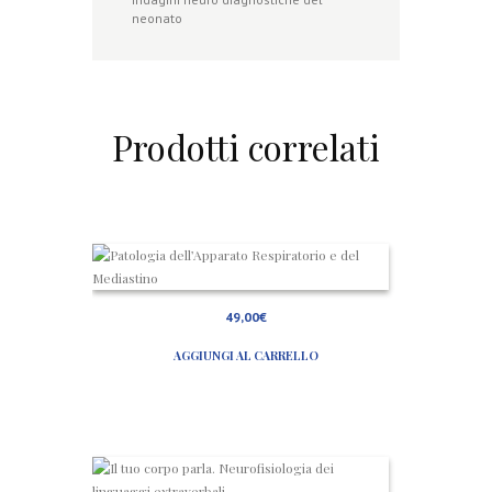
neonato
Prodotti correlati
P
a
t
o
49,00
€
l
o
AGGIUNGI AL CARRELLO
g
i
a
d
e
l
l
I
’
l