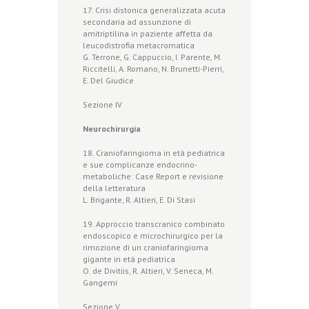
17. Crisi distonica generalizzata acuta
secondaria ad assunzione di
amitriptilina in paziente affetta da
leucodistrofia metacromatica
G. Terrone, G. Cappuccio, I. Parente, M.
Riccitelli, A. Romano, N. Brunetti-Pierri,
E. Del Giudice
Sezione IV
Neurochirurgia
18. Craniofaringioma in età pediatrica
e sue complicanze endocrino-
metaboliche: Case Report e revisione
della letteratura
L. Brigante, R. Altieri, E. Di Stasi
19. Approccio transcranico combinato
endoscopico e microchirurgico per la
rimozione di un craniofaringioma
gigante in età pediatrica
O. de Divitiis, R. Altieri, V. Seneca, M.
Gangemi
Sezione V