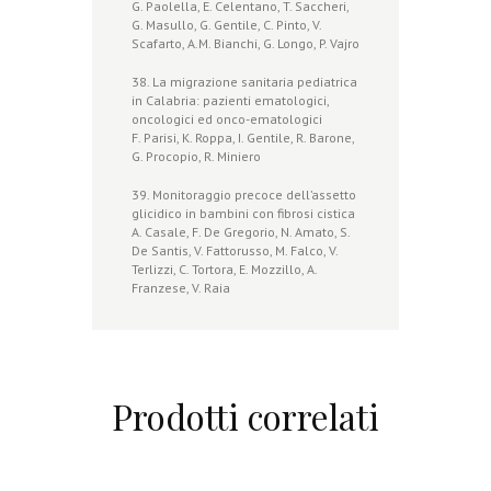
G. Paolella, E. Celentano, T. Saccheri,
G. Masullo, G. Gentile, C. Pinto, V.
Scafarto, A.M. Bianchi, G. Longo, P. Vajro
38. La migrazione sanitaria pediatrica
in Calabria: pazienti ematologici,
oncologici ed onco-ematologici
F. Parisi, K. Roppa, I. Gentile, R. Barone,
G. Procopio, R. Miniero
39. Monitoraggio precoce dell’assetto
glicidico in bambini con fibrosi cistica
A. Casale, F. De Gregorio, N. Amato, S.
De Santis, V. Fattorusso, M. Falco, V.
Terlizzi, C. Tortora, E. Mozzillo, A.
Franzese, V. Raia
Prodotti correlati