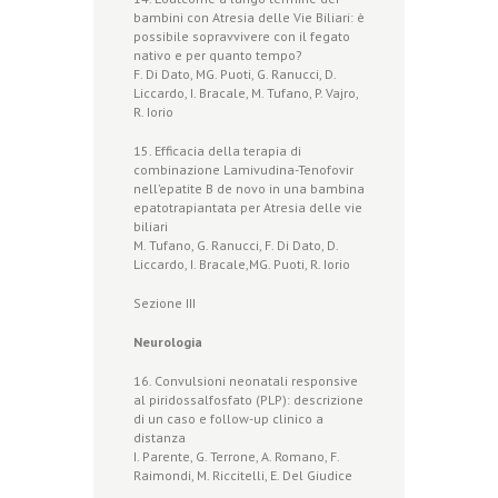
bambini con Atresia delle Vie Biliari: è
possibile sopravvivere con il fegato
nativo e per quanto tempo?
F. Di Dato, MG. Puoti, G. Ranucci, D.
Liccardo, I. Bracale, M. Tufano, P. Vajro,
R. Iorio
15. Efficacia della terapia di
combinazione Lamivudina-Tenofovir
nell’epatite B de novo in una bambina
epatotrapiantata per Atresia delle vie
biliari
M. Tufano, G. Ranucci, F. Di Dato, D.
Liccardo, I. Bracale,MG. Puoti, R. Iorio
Sezione III
Neurologia
16. Convulsioni neonatali responsive
al piridossalfosfato (PLP): descrizione
di un caso e follow-up clinico a
distanza
I. Parente, G. Terrone, A. Romano, F.
Raimondi, M. Riccitelli, E. Del Giudice