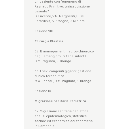
un paziente con fenomeno di
Raynaud Primitivo: un’associazione
casuale?
D. Lucente, V.M. Margheriti, F. De
Berardinis, S.P. Megna, R. Miniero
Sezione VIII
Chirurgia Plastica
35. Il management medico-chirurgico
degli emangiomi cutanei infantili
D.M. Pagliara, S. Brongo
36. I nevi congeniti giganti: gestione
clinico-terapeutica
M.A. Pericoli, D.M. Pagliara, S. Brongo
Sezione IX
Migrazione Sanitaria Pediatrica
37. Migrazione sanitaria pediatrica:
analisi epidemiologica, statistica,
sociale ed economica del fenomeno
in Campania