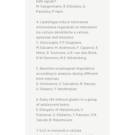
tutti uguali?
M. Sangermano, R. D’Aniello, G.
Paolella, P. Vajro
4. L'autofagia induce tolleranza
immunitaria regolando le interazioni
tra cellule dendritiche e cellule
epiteliali dell’intestino
C. Strisciuglio, F.P. Giugliano,
M.Salzano, M. Andreozzi, F. Capasso, E.
Miele, R. Troncone, G.R. van den Brink,
D.W. Hommes, M.E. Wildenberg
5. Baseline esophageal impedance
according to analysis during different
time intervals
D. Ummarino, S. Salvatore, B. Hauser,
A. Staiano, Y. Vandenplas
6. Daily life without gluten in a group
of adolescent teens
E. D’Angelo, M. Malamisura, V.
Franzese, G. D’Adamo, T. Passaro, V.M.
Salvati, B. Malamisura
7. IL15 in monociti e cellule