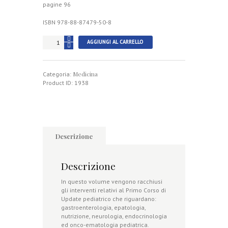
pagine 96
ISBN 978-88-87479-50-8
Primo
AGGIUNGI AL CARRELLO
Corso
di
Update
Medicina
in
Categoria:
specialità
Product ID:
1938
pediatriche
quantità
Descrizione
Descrizione
In questo volume vengono racchiusi
gli interventi relativi al Primo Corso di
Update pediatrico che riguardano:
gastroenterologia, epatologia,
nutrizione, neurologia, endocrinologia
ed onco-ematologia pediatrica.