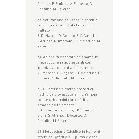
Di Mase, F. Barbieri, A. Esposito, D.
Capalbo, M. Salerno
23. Valutazione dell’osso in bambini
con Ipotiroidismo Subclinico non
trattato
R. Di Mase, I. Di Donato, S. Alfano, I.
D’Acunzo, N. Improda, L. De Martino, M.
Salerno
24. Adiposità viscerale ed anomalie
metaboliche in adolescenti con
iperplasia congenita del surrene
N. Improda, C. Ungaro, L. De Martino, F.
Barbieri, M. Rezzuto, M. Salerno
25. Clustering di fattori precoci di
rischio cardiovascolare in un’ampia
coorte di bambini con deficit di
ormone della crescita
C. Ungaro, A. Esposito, I. Di Donato, F.
D’Elia, S. Alfano, I. D’Acunzo, D.
Capalbo, M. Salerno
26. Metabolismo Glicidico in bambini
affetti da Deficit di GH prima e dopo