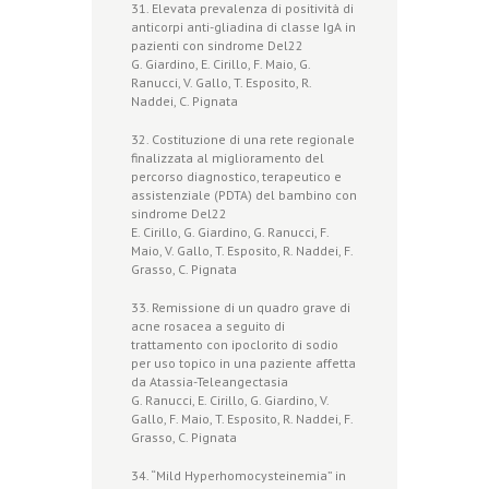
31. Elevata prevalenza di positività di
anticorpi anti-gliadina di classe IgA in
pazienti con sindrome Del22
G. Giardino, E. Cirillo, F. Maio, G.
Ranucci, V. Gallo, T. Esposito, R.
Naddei, C. Pignata
32. Costituzione di una rete regionale
finalizzata al miglioramento del
percorso diagnostico, terapeutico e
assistenziale (PDTA) del bambino con
sindrome Del22
E. Cirillo, G. Giardino, G. Ranucci, F.
Maio, V. Gallo, T. Esposito, R. Naddei, F.
Grasso, C. Pignata
33. Remissione di un quadro grave di
acne rosacea a seguito di
trattamento con ipoclorito di sodio
per uso topico in una paziente affetta
da Atassia-Teleangectasia
G. Ranucci, E. Cirillo, G. Giardino, V.
Gallo, F. Maio, T. Esposito, R. Naddei, F.
Grasso, C. Pignata
34. “Mild Hyperhomocysteinemia” in