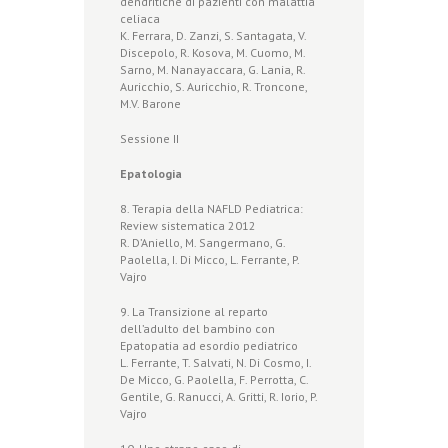
dendritiche di pazienti con malattia
celiaca
K. Ferrara, D. Zanzi, S. Santagata, V.
Discepolo, R. Kosova, M. Cuomo, M.
Sarno, M. Nanayaccara, G. Lania, R.
Auricchio, S. Auricchio, R. Troncone,
M.V. Barone
Sessione II
Epatologia
8. Terapia della NAFLD Pediatrica:
Review sistematica 2012
R. D’Aniello, M. Sangermano, G.
Paolella, I. Di Micco, L. Ferrante, P.
Vajro
9. La Transizione al reparto
dell’adulto del bambino con
Epatopatia ad esordio pediatrico
L. Ferrante, T. Salvati, N. Di Cosmo, I.
De Micco, G. Paolella, F. Perrotta, C.
Gentile, G. Ranucci, A. Gritti, R. Iorio, P.
Vajro