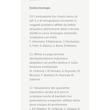
Endocrinologia
20. Correlazione tra i livelli sierici di
IGF-1 e di emoglobina circolante in
soggetti pediatrici affetti da deficit
idiopatico dell’ormone della crescita
(IGHD) in corso di terapia ormonale
sostitutiva con rhGH
F. Altomare, P.Matarazzo, C.Montanari,
A. Petri, G. Raiola, G. Bona, R.Miniero
21. Effetti a lungo termine
dell’Ipotiroidismo Subclinico
Idiopatico sul profilo lipidico e sulla
funzione endoteliale
M. Cerbone, I. Di Donato, A. Esposito, M.
Rezzuto, F. Barbieri, N. Improda, M.
Salerno
22. Valutazione del quoziente
intellettivo all’età di 8 anni in
un’ampia coorte di bambini con
Ipotiroidismo congenito: effetto della
dose iniziale di Levotiroxina
L. De Martino, M. Cerbone, C. Ungaro, R.