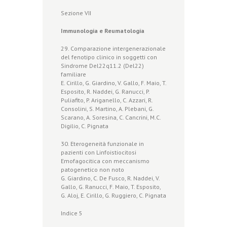
Sezione VII
Immunologia e Reumatologia
29. Comparazione intergenerazionale
del fenotipo clinico in soggetti con
Sindrome Del22q11.2 (Del22)
familiare
E. Cirillo, G. Giardino, V. Gallo, F. Maio, T.
Esposito, R. Naddei, G. Ranucci, P.
Puliafito, P. Ariganello, C. Azzari, R.
Consolini, S. Martino, A. Plebani, G.
Scarano, A. Soresina, C. Cancrini, M.C.
Digilio, C. Pignata
30. Eterogeneità funzionale in
pazienti con Linfoistiocitosi
Emofagocitica con meccanismo
patogenetico non noto
G. Giardino, C. De Fusco, R. Naddei, V.
Gallo, G. Ranucci, F. Maio, T. Esposito,
G. Aloj, E. Cirillo, G. Ruggiero, C. Pignata
Indice 5