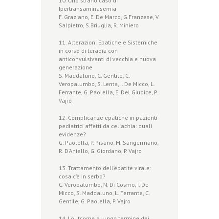
10. Uno strano caso di
Ipertransaminasemia
F. Graziano, E. De Marco, G.Franzese, V.
Salpietro, S.Briuglia, R. Miniero
11. Alterazioni Epatiche e Sistemiche
in corso di terapia con
anticonvulsivanti di vecchia e nuova
generazione
S. Maddaluno, C. Gentile, C.
Veropalumbo, S. Lenta, I. De Micco, L.
Ferrante, G. Paolella, E. Del Giudice, P.
Vajro
12. Complicanze epatiche in pazienti
pediatrici affetti da celiachia: quali
evidenze?
G. Paolella, P. Pisano, M. Sangermano,
R. D’Aniello, G. Giordano, P. Vajro
13. Trattamento dell’epatite virale:
cosa c’è in serbo?
C. Veropalumbo, N. Di Cosmo, I. De
Micco, S. Maddaluno, L. Ferrante, C.
Gentile, G. Paolella, P. Vajro
14. L’outcome a lungo termine dei