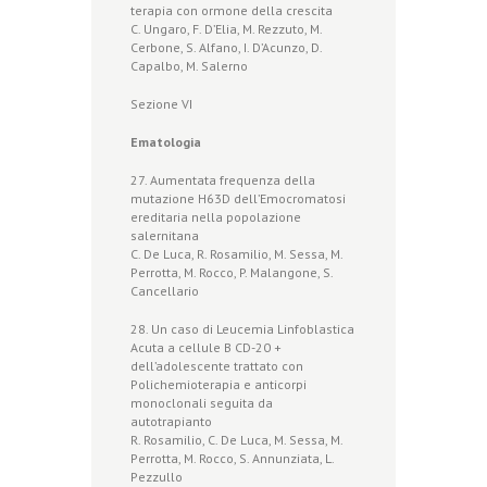
terapia con ormone della crescita
C. Ungaro, F. D’Elia, M. Rezzuto, M.
Cerbone, S. Alfano, I. D’Acunzo, D.
Capalbo, M. Salerno
Sezione VI
Ematologia
27. Aumentata frequenza della
mutazione H63D dell’Emocromatosi
ereditaria nella popolazione
salernitana
C. De Luca, R. Rosamilio, M. Sessa, M.
Perrotta, M. Rocco, P. Malangone, S.
Cancellario
28. Un caso di Leucemia Linfoblastica
Acuta a cellule B CD-20 +
dell’adolescente trattato con
Polichemioterapia e anticorpi
monoclonali seguita da
autotrapianto
R. Rosamilio, C. De Luca, M. Sessa, M.
Perrotta, M. Rocco, S. Annunziata, L.
Pezzullo