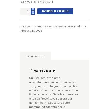
ISBN 978-88-87479-87-4
La
AGGIUNGI AL CARRELLO
Dieta
Mediterranea
nel
Alimentazione & Benessere
Medicina
primo
Categorie:
,
anno
Product ID:
1928
di
vita
quantità
Descrizione
Descrizione
Un libro per le mamme,
assolutamente originale, unico nel
suo genere per la grande sensibilità
ed attenzione che il benessere di un
figlio richiede. La Dieta Mediterranea
e la sua filosofia, va sposata dai
genitori ed in particolare dalle
mamme ed adottata per lo