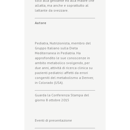
solo alla gestante ed alla madre che
allatta, ma anche e soprattutto al
lattante da svezzare.
Autore
Pediatra, Nutrizionista, membro del
Gruppo Italiano sulla Dieta
Mediterranea in Pediatria. Ha
approfondito le sue conoscenze in
ambito metabolico svolgendo, per
due anni, attività di ricerca clinica su
pazienti pediatrici affetti da errori
congeniti del metabolismo a Denver,
in Colorado (USA).
Guarda la Conferenza Stampa del
giorno 8 ottobre 2015
Eventi di presentazione