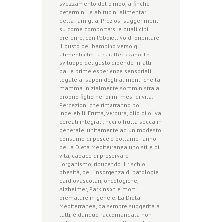
svezzamento del bimbo, affinché
determini le abitudini alimentari
della famiglia. Preziosi suggerimenti
su come comportarsi e quali cibi
preferire, con l’obbiettivo di orientare
il gusto del bambino verso gli
alimenti che la caratterizzano. Lo
sviluppo del gusto dipende infatti
dalle prime esperienze sensoriali
legate ai sapori degli alimenti che la
mamma inizialmente somministra al
proprio figlio nei primi mesi di vita.
Percezioni che rimarranno poi
indelebili. Frutta, verdura, olio di oliva,
cereali integrali, noci o frutta secca in
generale, unitamente ad un modesto
consumo di pesce e pollame fanno
della Dieta Mediterranea uno stile di
vita, capace di preservare
l’organismo, riducendo il rischio
obesità, dell’insorgenza di patologie
cardiovascolari, oncologiche,
Alzheimer, Parkinson e morti
premature in genere. La Dieta
Mediterranea, da sempre suggerita a
tutti, è dunque raccomandata non