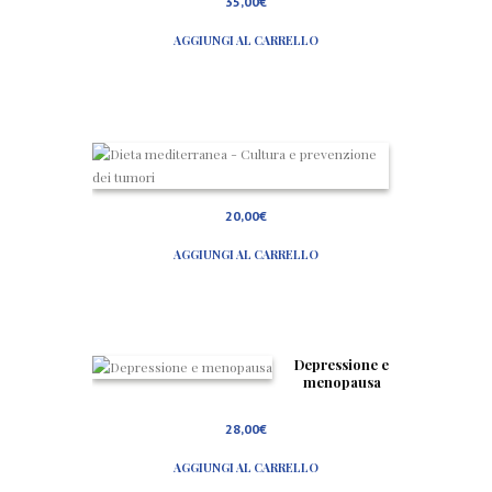
35,00
€
osteopo
rosi
AGGIUNGI AL CARRELLO
D
i
e
t
20,00
€
a
m
AGGIUNGI AL CARRELLO
e
d
i
t
e
r
r
Depressione e
a
menopausa
n
e
28,00
€
a
–
C
AGGIUNGI AL CARRELLO
u