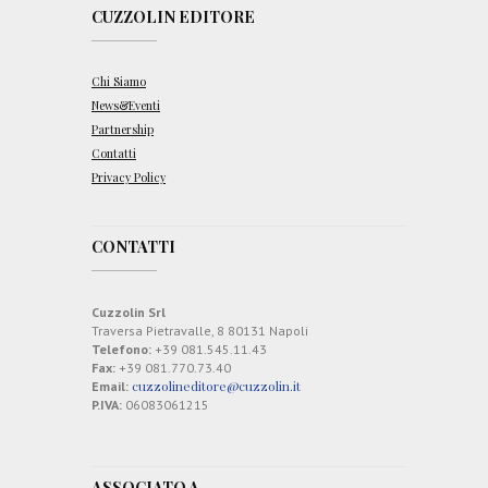
a
CUZZOLIN EDITORE
g
g
i
e
Chi Siamo
x
t
News&Eventi
r
Partnership
a
Contatti
v
e
Privacy Policy
r
b
a
CONTATTI
l
i
Cuzzolin Srl
Traversa Pietravalle, 8 80131 Napoli
Telefono:
+39 081.545.11.43
Fax:
+39 081.770.73.40
cuzzolineditore@cuzzolin.it
Email:
P.IVA:
06083061215
ASSOCIATO A