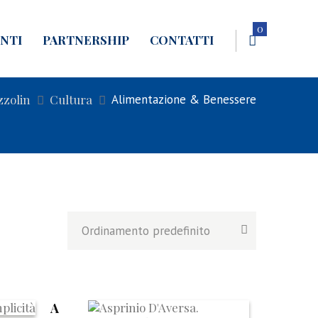
0
NTI
PARTNERSHIP
CONTATTI
zzolin
Cultura
Alimentazione & Benessere
A
A