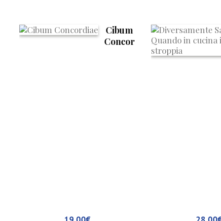
Cibum
Concor
diae
19,00
€
28,00