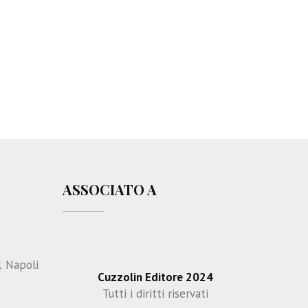
o
p
p
o
s
t
r
o
p
p
i
a
ASSOCIATO A
1 Napoli
Cuzzolin Editore 2024
Tutti i diritti riservati