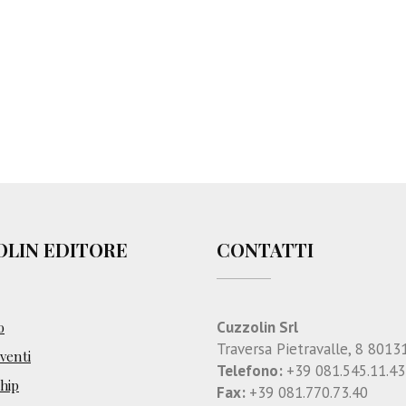
OLIN EDITORE
CONTATTI
Cuzzolin Srl
o
Traversa Pietravalle, 8 8013
enti
Telefono:
+39 081.545.11.43
hip
Fax:
+39 081.770.73.40