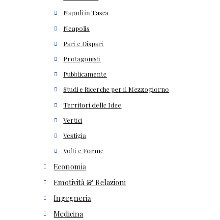
Napoli in Tasca
Neapolis
Pari e Dispari
Protagonisti
Pubblicamente
Studi e Ricerche per il Mezzogiorno
Territori delle Idee
Vertici
Vestigia
Volti e Forme
Economia
Emotività & Relazioni
Ingegneria
Medicina