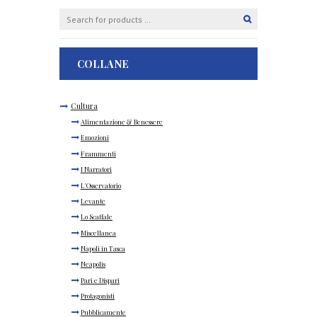
COLLANE
Cultura
Alimentazione & Benessere
Emozioni
Frammenti
I Narratori
L'Osservatorio
Levante
Lo Scaffale
Miscellanea
Napoli in Tasca
Neapolis
Pari e Dispari
Protagonisti
Pubblicamente