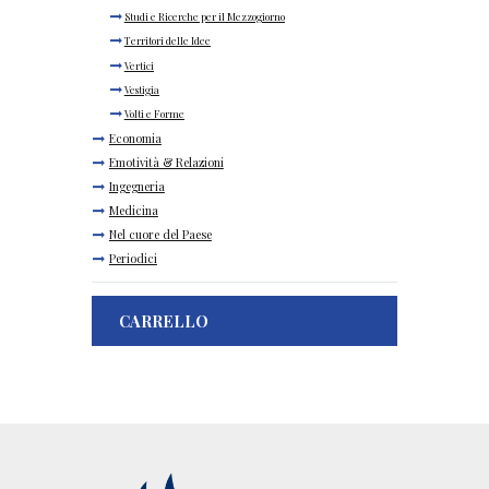
Studi e Ricerche per il Mezzogiorno
Territori delle Idee
Vertici
Vestigia
Volti e Forme
Economia
Emotività & Relazioni
Ingegneria
Medicina
Nel cuore del Paese
Periodici
CARRELLO