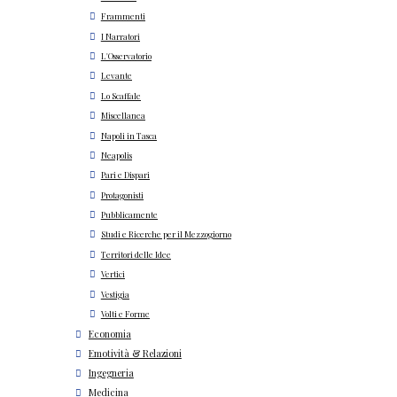
Frammenti
I Narratori
L'Osservatorio
Levante
Lo Scaffale
Miscellanea
Napoli in Tasca
Neapolis
Pari e Dispari
Protagonisti
Pubblicamente
Studi e Ricerche per il Mezzogiorno
Territori delle Idee
Vertici
Vestigia
Volti e Forme
Economia
Emotività & Relazioni
Ingegneria
Medicina