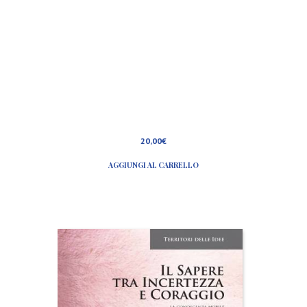
20,00
€
AGGIUNGI AL CARRELLO
I
l
s
a
p
e
r