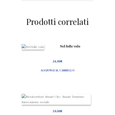
Prodotti correlati
Nel folle volo
26,00
€
AGGIUNGI AL CARRELLO
M
e
t
a
20,00
€
t