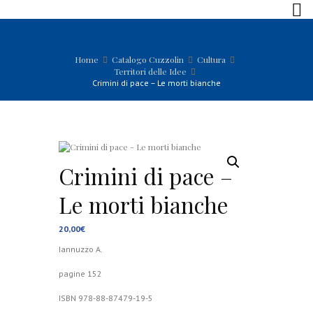
Home
Catalogo Cuzzolin
Cultura
Territori delle Idee
Crimini di pace – Le morti bianche
Crimini di pace –
Le morti bianche
20,00
€
Iannuzzo A.
pagine 152
ISBN 978-88-87479-19-5