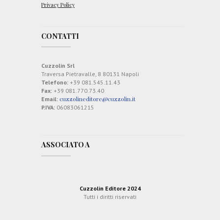
Privacy Policy
CONTATTI
Cuzzolin Srl
Traversa Pietravalle, 8 80131 Napoli
Telefono:
+39 081.545.11.43
Fax:
+39 081.770.73.40
cuzzolineditore@cuzzolin.it
Email:
P.IVA:
06083061215
ASSOCIATO A
Cuzzolin Editore 2024
Tutti i diritti riservati