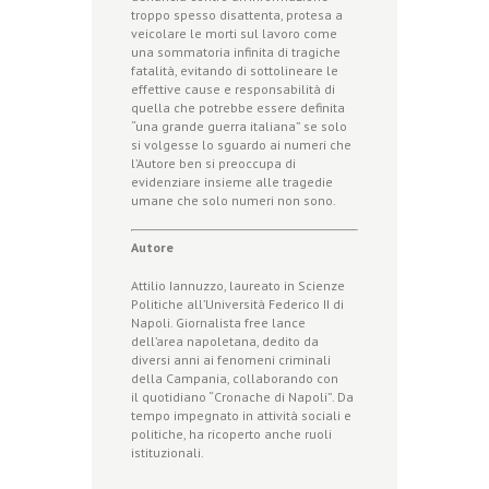
troppo spesso disattenta, protesa a
veicolare le morti sul lavoro come
una sommatoria infinita di tragiche
fatalità, evitando di sottolineare le
effettive cause e responsabilità di
quella che potrebbe essere definita
“una grande guerra italiana” se solo
si volgesse lo sguardo ai numeri che
l’Autore ben si preoccupa di
evidenziare insieme alle tragedie
umane che solo numeri non sono.
Autore
Attilio Iannuzzo, laureato in Scienze
Politiche all’Università Federico II di
Napoli. Giornalista free lance
dell’area napoletana, dedito da
diversi anni ai fenomeni criminali
della Campania, collaborando con
il quotidiano “Cronache di Napoli”. Da
tempo impegnato in attività sociali e
politiche, ha ricoperto anche ruoli
istituzionali.