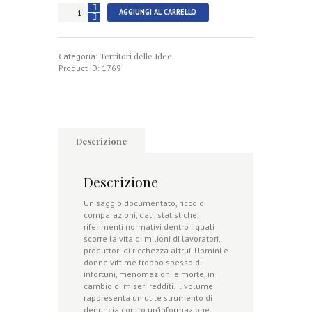
Crimini
AGGIUNGI AL CARRELLO
di
pace
-
Territori delle Idee
Le
Categoria:
morti
Product ID:
1769
bianche
quantità
Descrizione
Descrizione
Un saggio documentato, ricco di
comparazioni, dati, statistiche,
riferimenti normativi dentro i quali
scorre la vita di milioni di lavoratori,
produttori di ricchezza altrui. Uomini e
donne vittime troppo spesso di
infortuni, menomazioni e morte, in
cambio di miseri redditi. Il volume
rappresenta un utile strumento di
denuncia contro un’informazione