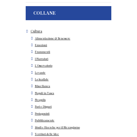
COLLANE
Cultura
Alimentazione & Benessere
Emozioni
Frammenti
I Narratori
L'Osservatorio
Levante
Lo Scaffale
Miscellanea
Napoli in Tasca
Neapolis
Pari e Dispari
Protagonisti
Pubblicamente
Studi e Ricerche per il Mezzogiorno
Territori delle Idee