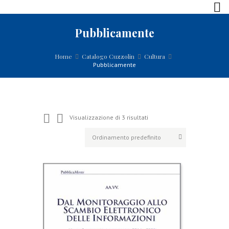
Pubblicamente
Home
Catalogo Cuzzolin
Cultura
Pubblicamente
Visualizzazione di 3 risultati
D
a
l
M
o
n
i
t