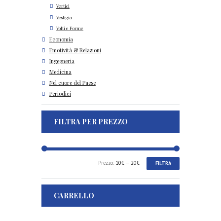
Vertici
Vestigia
Volti e Forme
Economia
Emotività & Relazioni
Ingegneria
Medicina
Nel cuore del Paese
Periodici
FILTRA PER PREZZO
Prezzo
Prezzo
Prezzo:
10€
—
20€
FILTRA
Min
Max
CARRELLO