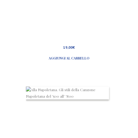
19,00
€
AGGIUNGI AL CARRELLO
A
l
l
a
N
a
p
o
l
e