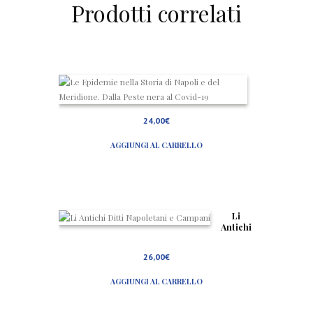
Prodotti correlati
L
e
E
p
24,00
€
i
d
AGGIUNGI AL CARRELLO
e
m
i
e
n
e
l
Li
l
Antichi
a
Ditti
S
Napolet
26,00
€
t
ani e
o
Campan
r
AGGIUNGI AL CARRELLO
i
i
a