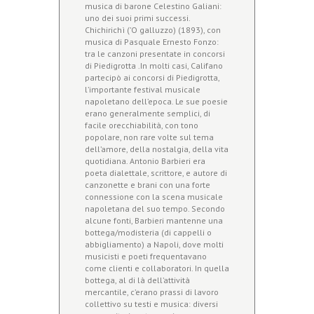
musica di barone Celestino Galiani:
uno dei suoi primi successi.
Chichirichì (’O galluzzo) (1893), con
musica di Pasquale Ernesto Fonzo:
tra le canzoni presentate in concorsi
di Piedigrotta .In molti casi, Califano
partecipò ai concorsi di Piedigrotta,
l’importante festival musicale
napoletano dell’epoca. Le sue poesie
erano generalmente semplici, di
facile orecchiabilità, con tono
popolare, non rare volte sul tema
dell’amore, della nostalgia, della vita
quotidiana. Antonio Barbieri era
poeta dialettale, scrittore, e autore di
canzonette e brani con una forte
connessione con la scena musicale
napoletana del suo tempo. Secondo
alcune fonti, Barbieri mantenne una
bottega/modisteria (di cappelli o
abbigliamento) a Napoli, dove molti
musicisti e poeti frequentavano
come clienti e collaboratori. In quella
bottega, al di là dell’attività
mercantile, c’erano prassi di lavoro
collettivo su testi e musica: diversi