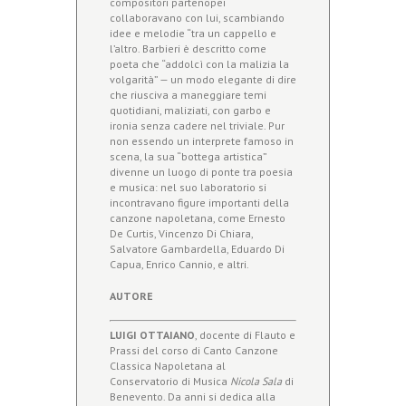
compositori partenopei
collaboravano con lui, scambiando
idee e melodie “tra un cappello e
l’altro. Barbieri è descritto come
poeta che “addolcì con la malizia la
volgarità” — un modo elegante di dire
che riusciva a maneggiare temi
quotidiani, maliziati, con garbo e
ironia senza cadere nel triviale. Pur
non essendo un interprete famoso in
scena, la sua “bottega artistica”
divenne un luogo di ponte tra poesia
e musica: nel suo laboratorio si
incontravano figure importanti della
canzone napoletana, come Ernesto
De Curtis, Vincenzo Di Chiara,
Salvatore Gambardella, Eduardo Di
Capua, Enrico Cannio, e altri.
AUTORE
LUIGI OTTAIANO
, docente di Flauto e
Prassi del corso di Canto Canzone
Classica Napoletana al
Conservatorio di Musica
Nicola Sala
di
Benevento. Da anni si dedica alla