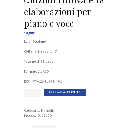
elaborazioni per
piano e voce
10,00
€
Luigi Ottaiano
Collana: Neapolis 47
Volume di 52 pagg
Formato 21 x30
ISBN 979-12-81558-47-2
Antonio
AGGIUNGI AL CARRELLO
Barbieri,
Aniello
Califano:
Neapolis
Le
Categoria:
canzoni
Product ID:
18120
ritrovate
18