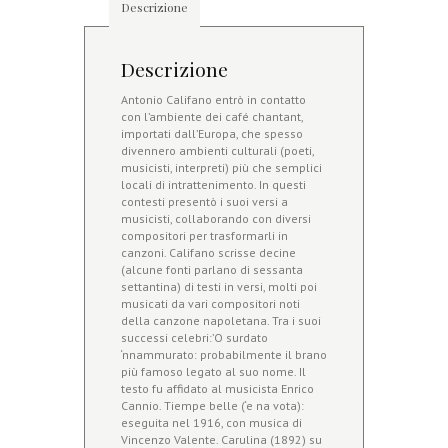
elaborazioni
Descrizione
per
piano
e
Descrizione
voce
quantità
Antonio Califano entrò in contatto
con l’ambiente dei café chantant,
importati dall’Europa, che spesso
divennero ambienti culturali (poeti,
musicisti, interpreti) più che semplici
locali di intrattenimento. In questi
contesti presentò i suoi versi a
musicisti, collaborando con diversi
compositori per trasformarli in
canzoni. Califano scrisse decine
(alcune fonti parlano di sessanta
settantina) di testi in versi, molti poi
musicati da vari compositori noti
della canzone napoletana. Tra i suoi
successi celebri:’O surdato
‘nnammurato: probabilmente il brano
più famoso legato al suo nome. Il
testo fu affidato al musicista Enrico
Cannio. Tiempe belle (‘e na vota):
eseguita nel 1916, con musica di
Vincenzo Valente. Carulina (1892) su