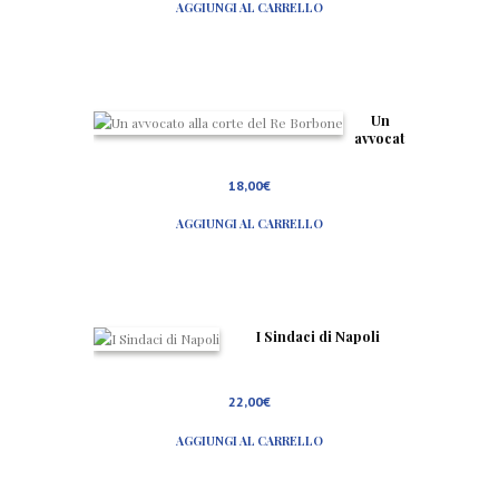
AGGIUNGI AL CARRELLO
e
d
I
m
m
a
g
Un
i
avvocat
n
o alla
i
corte
18,00
€
d
del Re
e
Borbon
i
AGGIUNGI AL CARRELLO
e
p
i
ù
n
o
t
I Sindaci di Napoli
i
a
n
t
22,00
€
i
c
AGGIUNGI AL CARRELLO
h
i
M