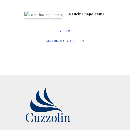
e
s
t
La cucina napoletana
i
e
r
i
25,00
€
d
i
AGGIUNGI AL CARRELLO
N
a
p
o
l
i