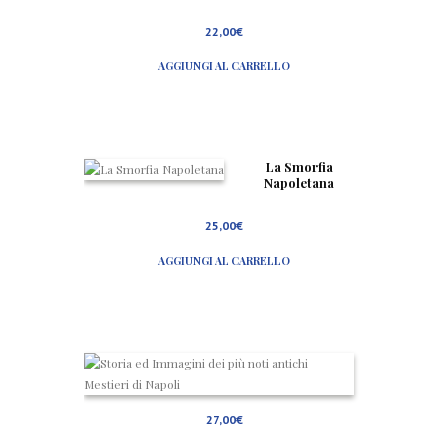
Tradi
zioni
22,00
€
Popo
lari
AGGIUNGI AL CARRELLO
in
Cam
pania
La Smorfia
Napoletana
25,00
€
AGGIUNGI AL CARRELLO
S
t
o
r
27,00
€
i
a