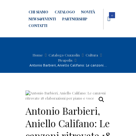
CHI SIAMO
CATALOGO
NOVITÀ
0
NEWS&EVENTI
PARTNERSHIP
CONTATTI
Home
Catalogo Cuzzolin
Cultura
Neapolis
Antonio Barbieri, Aniello Califano: Le canzoni...
Antonio Barbieri,
Aniello Califano: Le
canzoni ritrovate 18