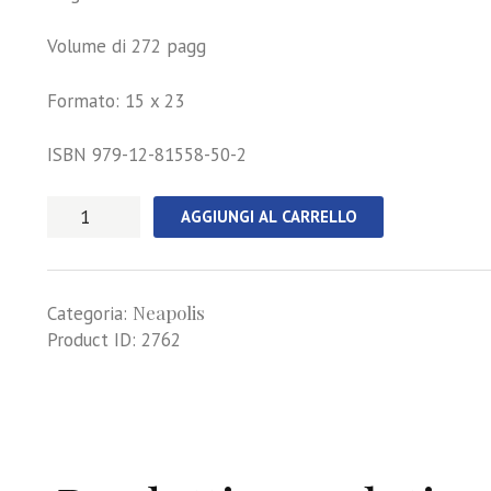
Volume di 272 pagg
Formato: 15 x 23
ISBN 979-12-81558-50-2
Storia
AGGIUNGI AL CARRELLO
della
canzone
napoletana
Neapolis
dalle
Categoria:
origini
Product ID:
2762
al
1880
seconda
edizione
quantità