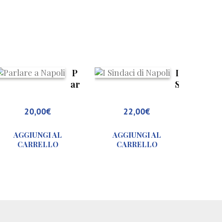
P
I
ar
S
la
i
re
n
20,00
€
22,00
€
a
d
N
a
AGGIUNGI AL
AGGIUNGI AL
a
c
CARRELLO
CARRELLO
p
i
ol
d
i
i
N
a
p
o