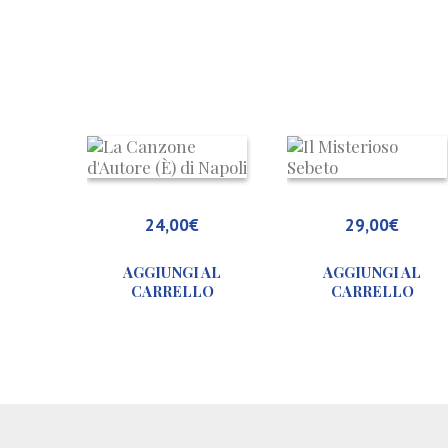
L
a
C
a
24,00
€
29,00
€
n
z
AGGIUNGI AL
AGGIUNGI AL
o
CARRELLO
CARRELLO
n
e
d
’
A
u
t