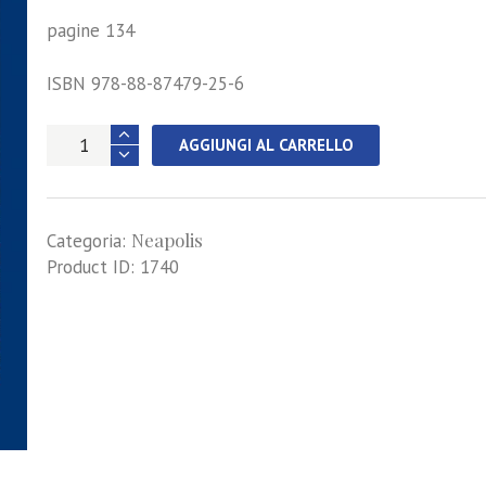
pagine 134
ISBN 978-88-87479-25-6
Parlare
AGGIUNGI AL CARRELLO
a
Napoli
quantità
Neapolis
Categoria:
Product ID:
1740