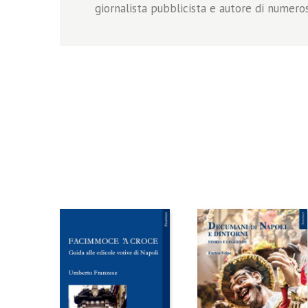
giornalista pubblicista e autore di numeros
F
a
c
i
m
m