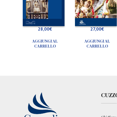
o
c
e
‘
a
28,00
€
27,00
€
c
r
AGGIUNGI AL
AGGIUNGI AL
o
CARRELLO
CARRELLO
c
e
CUZZ