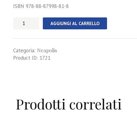
ISBN 978-88-87998-81-8
Dolcevita
AGGIUNGI AL CARRELLO
a
Napoli
quantità
Neapolis
Categoria:
Product ID:
1721
Prodotti correlati