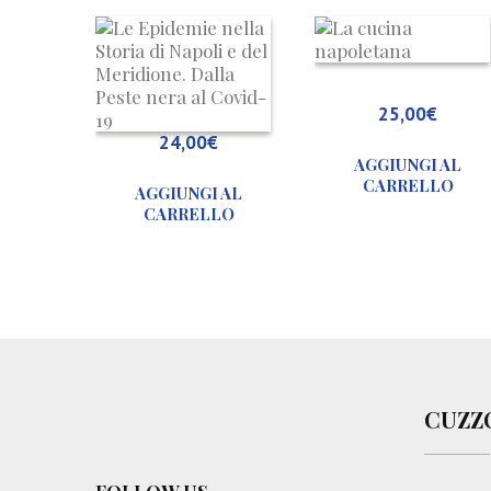
L
e
E
p
25,00
€
i
24,00
€
d
AGGIUNGI AL
e
CARRELLO
AGGIUNGI AL
m
CARRELLO
i
e
n
e
l
l
a
S
CUZZ
t
o
r