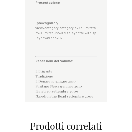
Presentazione
{phocagallery
view=category|categoryid=23|limitsta
rt=0|limitcount=0|displaydetail=0|disp
laydownload=0}
Recensioni del Volume:
Il Brigante
Tradizione
Il Denaro 19 giugno 2010
Positano News gennaio 201
0
Enneti 30 settembre 200
9
Napoli on the Road settembre 2009
Prodotti correlati