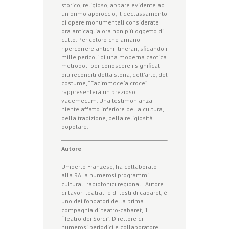
storico, religioso, appare evidente ad
un primo approccio, il declassamento
di opere monumentali considerate
ora anticaglia ora non più oggetto di
culto. Per coloro che amano
ripercorrere antichi itinerari, sfidando i
mille pericoli di una moderna caotica
metropoli per conoscere i significati
più reconditi della storia, dell'arte, del
costume, “Facimmoce ‘a croce”
rappresenterà un prezioso
vademecum. Una testimonianza
niente affatto inferiore della cultura,
della tradizione, della religiosità
popolare.
Autore
Umberto Franzese, ha collaborato
alla RAI a numerosi programmi
culturali radiofonici regionali. Autore
di lavori teatrali e di testi di cabaret, è
uno dei fondatori della prima
compagnia di teatro-cabaret, il
“Teatro dei Sordi”. Direttore di
numerosi periodici e collaboratore