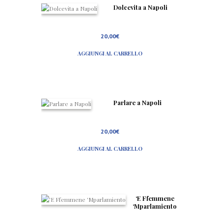
i
Dolcevita a Napoli
d
e
l
20,00
€
l
a
C
AGGIUNGI AL CARRELLO
u
c
i
n
a
N
Parlare a Napoli
a
p
o
l
20,00
€
e
t
AGGIUNGI AL CARRELLO
a
n
a
e
L
u
‘E Ffemmene
c
‘Mparlamiento
a
n