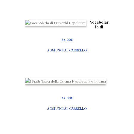
Vocabolar
io di
Proverbi
Napoletan
24,00
€
i
AGGIUNGI AL CARRELLO
I
P
i
a
32,00
€
t
t
AGGIUNGI AL CARRELLO
i
T
i
p
i
c