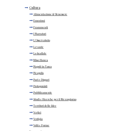
Cultura
Alimentazione & Benessere
Emozioni
Frammenti
I Narratori
L'Osservatorio
Levante
Lo Scaffale
Miscellanea
Napoli in Tasca
Neapolis
Pari e Dispari
Protagonisti
Pubblicamente
Studi e Ricerche per il Mezzogiorno
Territori delle Idee
Vertici
Vestigia
Volti e Forme