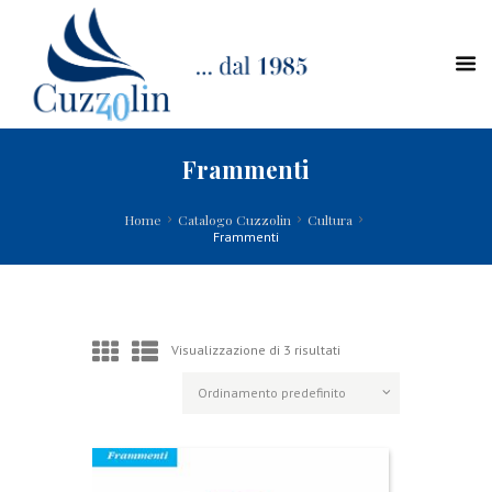
Frammenti
Home
Catalogo Cuzzolin
Cultura
Frammenti
Visualizzazione di 3 risultati
L
e
c