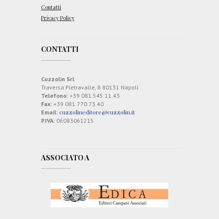
Contatti
Privacy Policy
CONTATTI
Cuzzolin Srl
Traversa Pietravalle, 8 80131 Napoli
Telefono:
+39 081.545.11.43
Fax:
+39 081.770.73.40
cuzzolineditore@cuzzolin.it
Email:
P.IVA:
06083061215
ASSOCIATO A