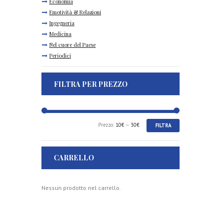
Economia
Emotività & Relazioni
Ingegneria
Medicina
Nel cuore del Paese
Periodici
FILTRA PER PREZZO
Prezzo
Prezzo
Prezzo:
10€
—
30€
FILTRA
Min
Max
CARRELLO
Nessun prodotto nel carrello.