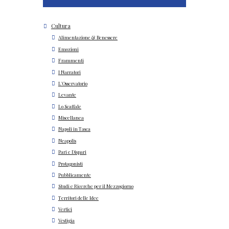
Cultura
Alimentazione & Benessere
Emozioni
Frammenti
I Narratori
L'Osservatorio
Levante
Lo Scaffale
Miscellanea
Napoli in Tasca
Neapolis
Pari e Dispari
Protagonisti
Pubblicamente
Studi e Ricerche per il Mezzogiorno
Territori delle Idee
Vertici
Vestigia