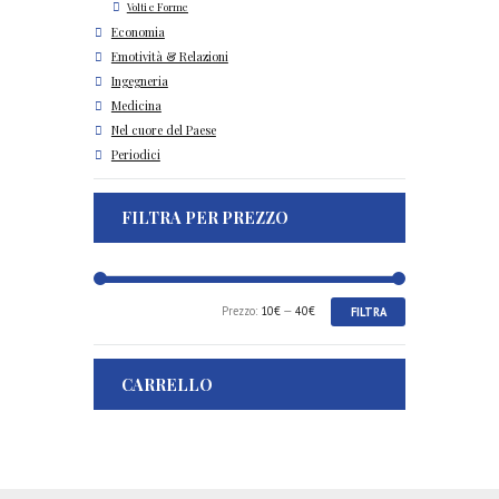
Volti e Forme
Economia
Emotività & Relazioni
Ingegneria
Medicina
Nel cuore del Paese
Periodici
FILTRA PER PREZZO
Prezzo
Prezzo
Prezzo:
10€
—
40€
FILTRA
Min
Max
CARRELLO