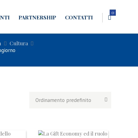
0
NTI
PARTNERSHIP
CONTATTI
n
Cultura
ogiorno
I
L