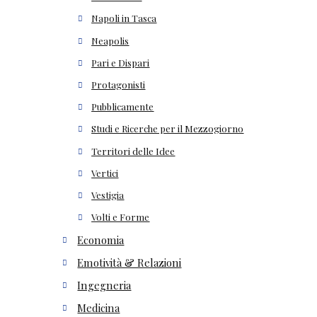
Napoli in Tasca
Neapolis
Pari e Dispari
Protagonisti
Pubblicamente
Studi e Ricerche per il Mezzogiorno
Territori delle Idee
Vertici
Vestigia
Volti e Forme
Economia
Emotività & Relazioni
Ingegneria
Medicina