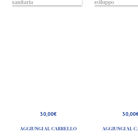
l
N
o
n
P
r
o
f
i
t
e
l
a
r
i
c
30,00
€
30,00
e
r
AGGIUNGI AL CARRELLO
AGGIUNGI AL 
c
a