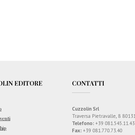
i
c
h
e
,
p
o
t
e
n
z
i
OLIN EDITORE
CONTATTI
a
l
i
t
Cuzzolin Srl
o
à
Traversa Pietravalle, 8 8013
enti
e
Telefono:
+39 081.545.11.43
hip
p
Fax:
+39 081.770.73.40