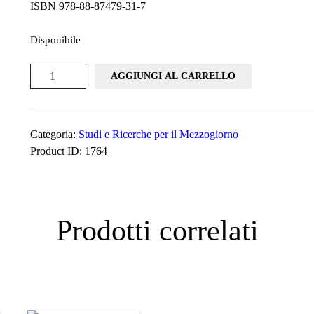
ISBN 978-88-87479-31-7
Disponibile
Il
AGGIUNGI AL CARRELLO
sud
sui
binari
Categoria:
Studi e Ricerche per il Mezzogiorno
dello
Product ID:
1764
sviluppo
quantità
Prodotti correlati