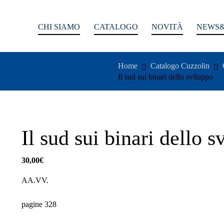
CHI SIAMO
CATALOGO
NOVITÀ
NEWS&
Home
Catalogo Cuzzolin
Il sud sui binari dello sviluppo
Il sud sui binari dello s
30,00
€
AA.VV.
pagine 328