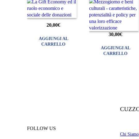
L
a
G
i
20,00
€
f
30,00
€
t
AGGIUNGI AL
E
CARRELLO
AGGIUNGI AL
c
CARRELLO
o
n
o
m
y
e
d
i
CUZZO
l
r
u
FOLLOW US
o
Chi Siamo
l