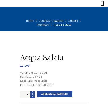
Home
Catalogo Cuzzolin
Cultura
Emozioni
Acqua Salata
Acqua Salata
12,00
€
Volume di 124 pagg
Formato: 13 x 21
Legatura: brossurato
ISBN 978-88-86638-51-7
Acqua
AGGIUNGI AL CARRELLO
Salata
quantità