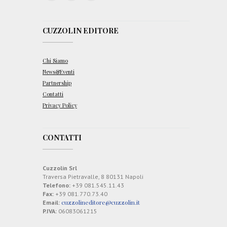
CUZZOLIN EDITORE
Chi Siamo
News&Eventi
Partnership
Contatti
Privacy Policy
CONTATTI
Cuzzolin Srl
Traversa Pietravalle, 8 80131 Napoli
Telefono:
+39 081.545.11.43
Fax:
+39 081.770.73.40
cuzzolineditore@cuzzolin.it
Email:
P.IVA:
06083061215