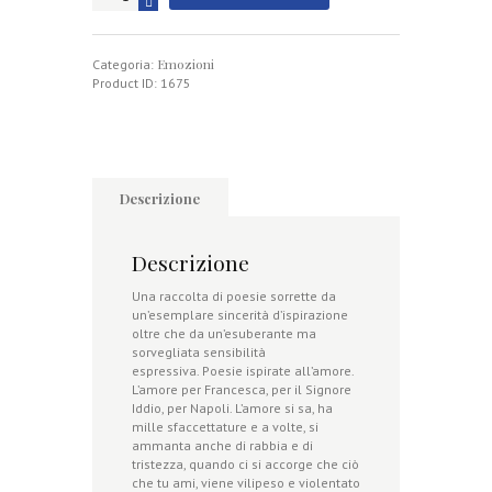
ffuoco
a
mmare
Emozioni
quantità
Categoria:
Product ID:
1675
Descrizione
Descrizione
Una raccolta di poesie sorrette da
un’esemplare sincerità d’ispirazione
oltre che da un’esuberante ma
sorvegliata sensibilità
espressiva. Poesie ispirate all’amore.
L’amore per Francesca, per il Signore
Iddio, per Napoli. L’amore si sa, ha
mille sfaccettature e a volte, si
ammanta anche di rabbia e di
tristezza, quando ci si accorge che ciò
che tu ami, viene vilipeso e violentato