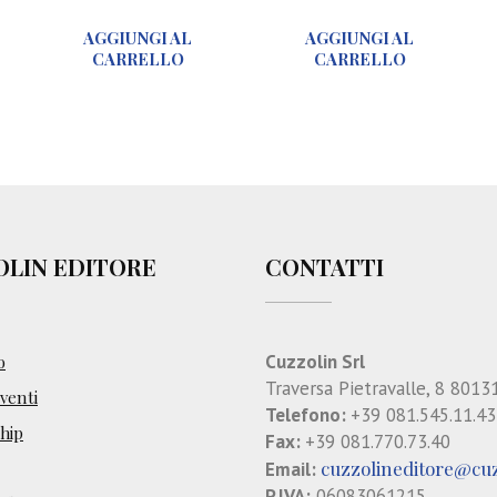
u
r
U
AGGIUNGI AL
AGGIUNGI AL
r
a
p
CARRELLO
CARRELLO
o
t
d
l
t
a
o
a
t
g
m
e
i
e
i
a
n
n
r
t
s
i
o
p
OLIN EDITORE
CONTATTI
a
o
e
b
r
c
i
t
i
l
o
a
Cuzzolin Srl
o
i
p
l
Traversa Pietravalle, 8 8013
enti
t
e
i
Telefono:
+39 081.545.11.43
a
d
t
hip
Fax:
+39 081.770.73.40
t
i
à
cuzzolineditore@cuz
Email:
i
c
p
P.IVA:
06083061215