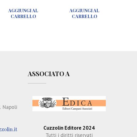
u
l
AGGIUNGI AL
AGGIUNGI AL
r
’
CARRELLO
CARRELLO
o
A
l
p
o
p
g
a
i
r
a
a
r
t
i
o
ASSOCIATO A
a
R
b
e
i
s
l
p
i
i
1 Napoli
t
r
a
a
t
t
Cuzzolin Editore 2024
zolin.it
i
o
Tutti i diritti riservati