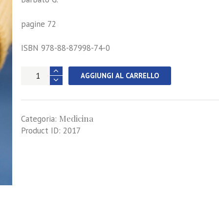
pagine 72
ISBN 978-88-87998-74-0
Guardare
AGGIUNGI AL CARRELLO
lontano
-
Convivere
Medicina
con
Categoria:
la
Product ID:
2017
demenza
quantità