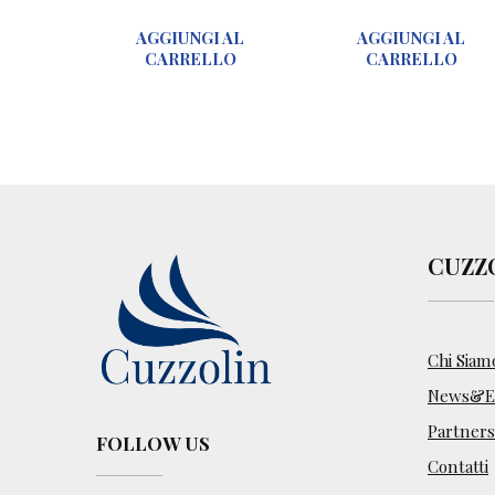
r
AGGIUNGI AL
AGGIUNGI AL
a
CARRELLO
CARRELLO
n
e
a
–
C
u
l
t
CUZZ
u
r
a
e
Chi Siam
p
News&Ev
r
e
Partners
FOLLOW US
v
Contatti
e