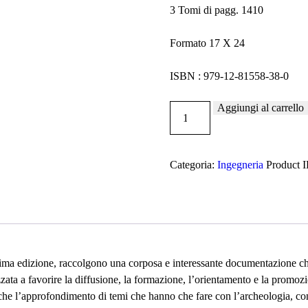
3 Tomi di pagg. 1410
Formato 17 X 24
ISBN : 979-12-81558-38-0
Aggiungi al carrello
History
of
Engineering
2024
Categoria:
Ingegneria
Product 
quantità
cima edizione, raccolgono una corposa e interessante documentazione che 
zzata a favorire la diffusione, la formazione, l’orientamento e la promozion
 che l’approfondimento di temi che hanno che fare con l’archeologia, con 