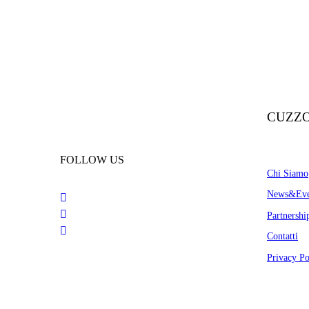
CUZZO
FOLLOW US
Chi Siamo
News&Eve
Partnershi
Contatti
Privacy Po