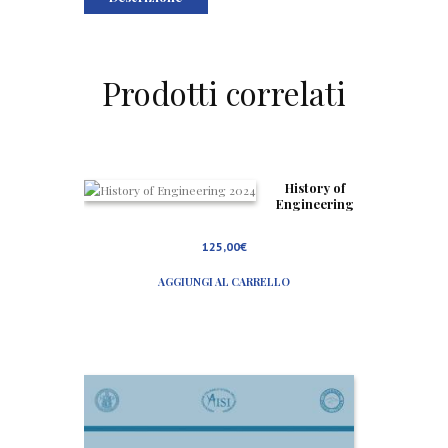
Prodotti correlati
History of
Engineering
2024
125,00
€
AGGIUNGI AL CARRELLO
S
t
o
r
i