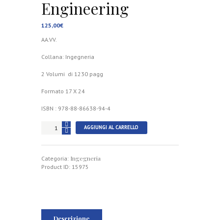
Engineering
125,00
€
AA.VV.
Collana: Ingegneria
2 Volumi di 1230 pagg
Formato 17 X 24
ISBN : 978-88-86638-94-4
Storia
AGGIUNGI AL CARRELLO
dell'Ingegneria
2022
History
Ingegneria
of
Categoria:
Engineering
Product ID:
15975
quantità
Descrizione