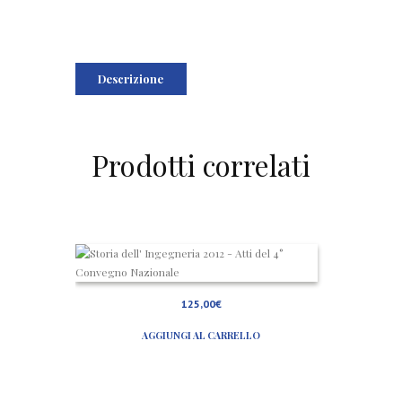
Descrizione
Prodotti correlati
S
t
o
r
125,00
€
i
a
AGGIUNGI AL CARRELLO
d
e
l
l
’