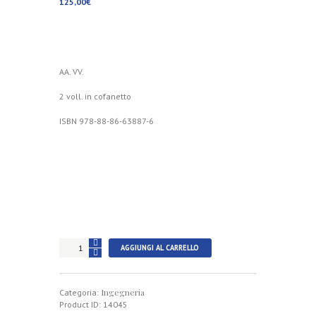
125,00
€
AA. VV.
2 voll. in cofanetto
ISBN 978-88-86-63887-6
History
AGGIUNGI AL CARRELLO
of
Engineering
Storia
Ingegneria
dell'Ingegneria
Categoria:
2020
Product ID:
14045
quantità