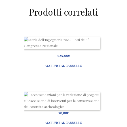
Prodotti correlati
S
t
o
r
125,00
€
i
a
AGGIUNGI AL CARRELLO
d
e
l
l
’
I
n
R
g
a
e
c
g
c
n
o
30,00
€
e
m
r
a
AGGIUNGI AL CARRELLO
i
n