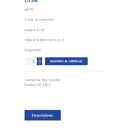
125,00
€
AA.VV.
2 voll. in cofanetto
pagine 1243
ISBN 978-88-87479-11-9
Disponibile
Storia
AGGIUNGI AL CARRELLO
dell’Ingegneria
2010
-
Ingegneria
Atti
Categoria:
del
Product ID:
1827
3°
Congresso
Nazionale
quantità
Descrizione