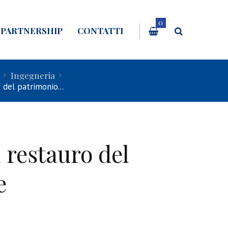
0
PARTNERSHIP
CONTATTI
Ingegneria
 del patrimonio...
l restauro del
e