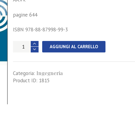
pagine 644
ISBN 978-88-87998-99-3
La
AGGIUNGI AL CARRELLO
diagnostica
per
il
Ingegneria
restauro
Categoria:
del
Product ID:
1815
patrimonio
culturale
quantità