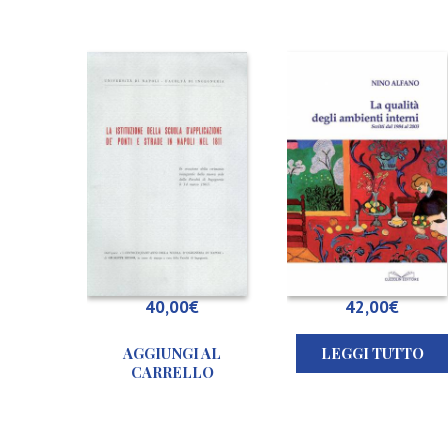
L
a
i
s
t
i
t
u
z
i
o
40,00
€
42,00
€
n
e
AGGIUNGI AL
LEGGI TUTTO
d
CARRELLO
e
l
l