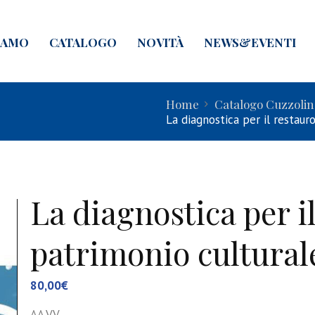
IAMO
CATALOGO
NOVITÀ
NEWS&EVENTI
Home
Catalogo Cuzzolin
La diagnostica per il restauro
La diagnostica per i
patrimonio cultural
80,00
€
AA.VV.