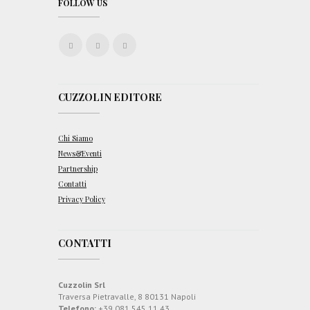
FOLLOW US
CUZZOLIN EDITORE
Chi Siamo
News&Eventi
Partnership
Contatti
Privacy Policy
CONTATTI
Cuzzolin Srl
Traversa Pietravalle, 8 80131 Napoli
Telefono:
+39 081.545.11.43