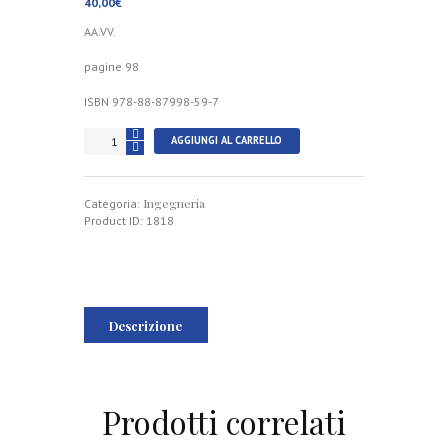
40,00
€
AA.VV.
pagine 98
ISBN 978-88-87998-59-7
La
AGGIUNGI AL CARRELLO
istituzione
della
scuola
Ingegneria
d’applicazione
Categoria:
de’
Product ID:
1818
ponti
e
strade
in
Napoli
nel
Descrizione
1811
quantità
Prodotti correlati